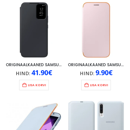
ORIGINAALKAANED SAMSUNG GALAXY A34 5G, MUST
ORIGINAALKAANED SAMSUNG GALAXY A5 (2017) NEON FLIP COVER, ROOSA
41.90
€
9.90
€
HIND:
HIND:
LISA KORVI
LISA KORVI