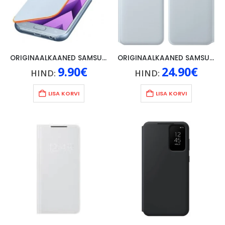
ORIGINAALKAANED SAMSUNG GALAXY A5 (2017), NEON FLIP, HELESININE
ORIGINAALKAANED SAMSUNG GALAXY A50, VALGE
9.90
€
24.90
€
HIND:
HIND:
LISA KORVI
LISA KORVI