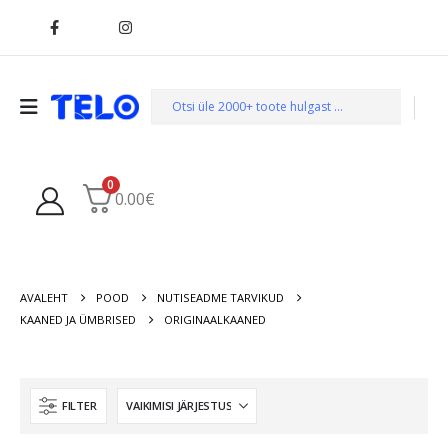
0
0.00
€
AVALEHT
POOD
NUTISEADME TARVIKUD
KAANED JA ÜMBRISED
ORIGINAALKAANED
FILTER