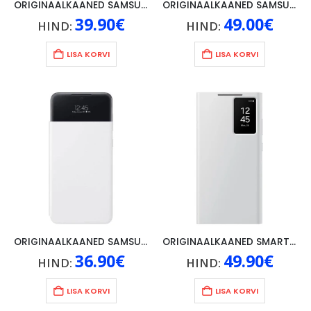
ORIGINAALKAANED SAMSUNG GALAXY S21+/S21+ 5G, SMART LED ANTIMICROBAL COATING, HALL
ORIGINAALKAANED SAMSUNG GALAXY S23 +, MUST
39.90
€
49.00
€
HIND:
HIND:
LISA KORVI
LISA KORVI
ORIGINAALKAANED SAMSUNG GALAXY SMART S VIEW WALLET A33 5G, VALGE
ORIGINAALKAANED SMART VIEW WALLET SAMSUNG GALAXY S24 ULTRA, VALGE
36.90
€
49.90
€
HIND:
HIND:
LISA KORVI
LISA KORVI