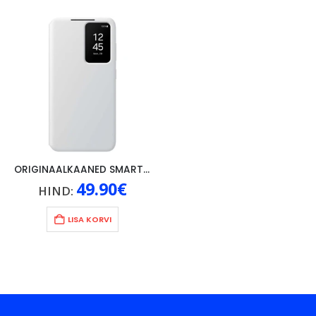
ORIGINAALKAANED SMART VIEW WALLET SAMSUNG GALAXY S24, VALGE
49.90
€
HIND:
LISA KORVI