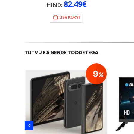
82.49
€
HIND:
LISA KORVI
TUTVU KA NENDE TOODETEGA
21
9