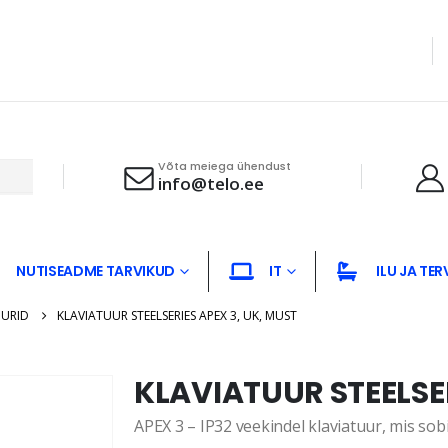
Võta meiega ühendust
info@telo.ee
NUTISEADME TARVIKUD
IT
ILU JA TER
UURID
KLAVIATUUR STEELSERIES APEX 3, UK, MUST
KLAVIATUUR STEELSER
APEX 3 – IP32 veekindel klaviatuur, mis so