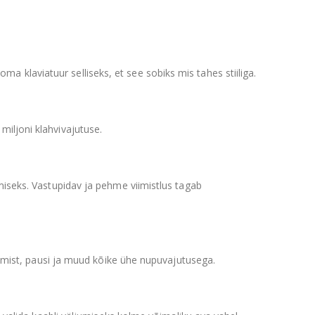
 klaviatuur selliseks, et see sobiks mis tahes stiiliga.
iljoni klahvivajutuse.
miseks. Vastupidav ja pehme viimistlus tagab
jätmist, pausi ja muud kõike ühe nupuvajutusega.