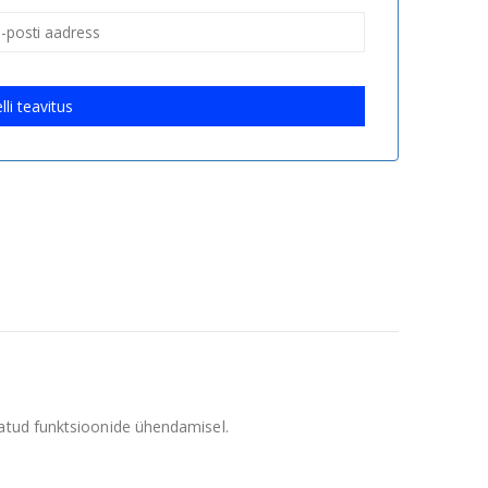
lli teavitus
natud funktsioonide ühendamisel.