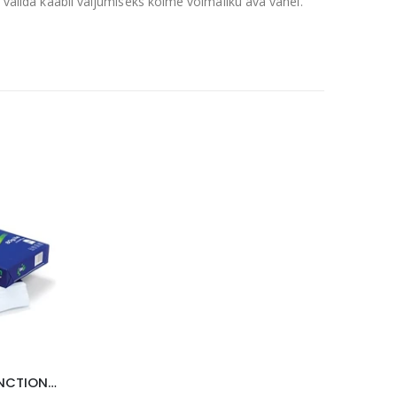
l valida kaabli väljumiseks kolme võimaliku ava vahel.
KOOPIAPABER TEAM MULTIFUNCTION A4/80g, 500 LEHTE (1 PAKK)