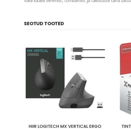
Väldi kaabli venimist, tõmbamist ja takistuste taha sattu
SEOTUD TOOTED
HIIR LOGITECH MX VERTICAL ERGO
TIN