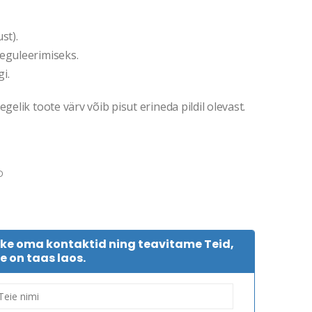
st).
reguleerimiseks.
i.
gelik toote värv võib pisut erineda pildil olevast.
D
tke oma kontaktid ning teavitame Teid,
e on taas laos.