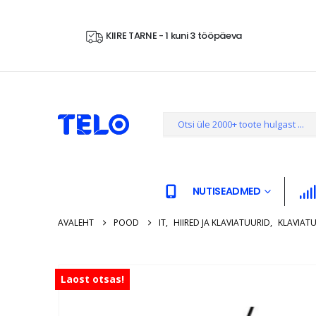
KIIRE TARNE - 1 kuni 3 tööpäeva
NUTISEADMED
AVALEHT
POOD
IT
,
HIIRED JA KLAVIATUURID
,
KLAVIAT
Laost otsas!