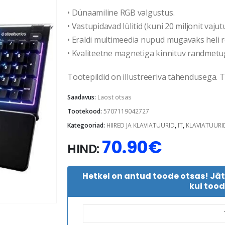
• Dünaamiline RGB valgustus.
• Vastupidavad lülitid (kuni 20 miljonit vajutu
• Eraldi multimeedia nupud mugavaks heli 
• Kvaliteetne magnetiga kinnituv randmetug
Tootepildid on illustreeriva tähendusega. Te
Saadavus:
Laost otsas
Tootekood:
5707119042727
Kategooriad:
HIIRED JA KLAVIATUURID
,
IT
,
KLAVIATUURI
70.90
€
HIND:
Hetkel on antud toode otsas! Jä
kui tood