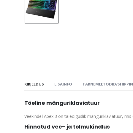
KIRJELDUS
LISAINFO
TARNEMEETODID/SHIPPI
Tõeline mänguriklaviatuur
Veekindel Apex 3 on täieõiguslik mänguriklaviatuur, mi
Hinnatud vee- ja tolmukindlus