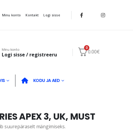
Minu konto
Kontakt
Logi sisse
0
Minu konto
0.00
€
Logi sisse / registreeru
VIS
KODU JA AED
IES APEX 3, UK, MUST
bib suurepäraselt mängimiseks.