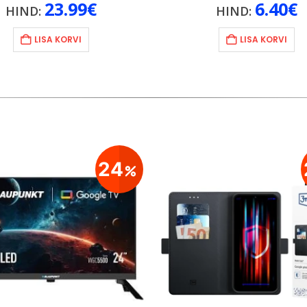
23.99
€
6.40
€
HIND:
HIND:
LISA KORVI
LISA KORVI
24