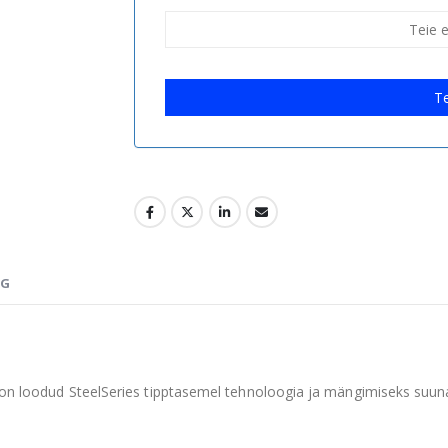
Te
NG
s on loodud SteelSeries tipptasemel tehnoloogia ja mängimiseks suu