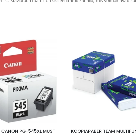
mist. Klaviatuuri raamil on sisseehitatud kanalid, mis võimaldavad su
T CANON PG-545XL MUST