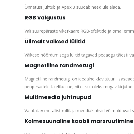
Õnnetusi juhtub ja Apex 3 suudab need üle elada.
RGB valgustus
Vali suurepäraste vikerkaare RGB-efektide ja oma lemmik
Ülimalt vaiksed lülitid
Väikese hõõrdumisega lülitid tagavad peaaegu täiesti va
Magnetiline randmetugi
Magnetiline randmetugi on ideaalne klaviatuuri lisasead
peopesadele täieliku toe, nii et sul oleks mugav kirjutad
Multimeedia juhtnupud
Vajutatav metallist rullik ja meediaklahvid võimaldavad 
Kolmesuunaline kaabli marsruutimine