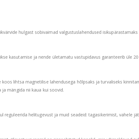
värvide hulgast sobivaimad valgustuslahendused isikupärastamaks oma
ikse kasutamise ja nende ületamatu vastupidavus garanteerib üle 20 m
e koos lihtsa magnetilise lahendusega hõlpsaks ja turvaliseks kinnita
a ja mängida nii kaua kui soovid.
sul reguleerida helitugevust ja muid seadeid: tagasikerimist, vahele 