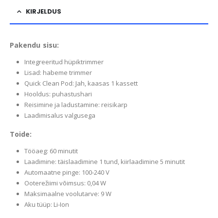
KIRJELDUS
Pakendu sisu:
Integreeritud hüpiktrimmer
Lisad: habeme trimmer
Quick Clean Pod: Jah, kaasas 1 kassett
Hooldus: puhastushari
Reisimine ja ladustamine: reisikarp
Laadimisalus valgusega
Toide:
Tööaeg: 60 minutit
Laadimine: täislaadimine 1 tund, kiirlaadimine 5 minutit
Automaatne pinge: 100-240 V
Ooterežiimi võimsus: 0,04 W
Maksimaalne voolutarve: 9 W
Aku tüüp: Li-Ion