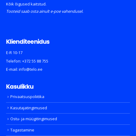
Kõik õigused kaitstud.
Tooteid saab osta ainult e-poe vahendusel.
Klienditeenidus
E-R 10-17
Telefon:
+372 55 88 755
E-mail:
info@telo.ee
Kasulikku
Privaatsuspoliitika
Kasutajatingimused
Ostu- ja müügitingimused
Tagastamine