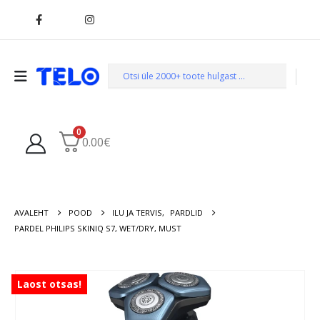
0
0.00
€
AVALEHT
POOD
ILU JA TERVIS
,
PARDLID
PARDEL PHILIPS SKINIQ S7, WET/DRY, MUST
Laost otsas!