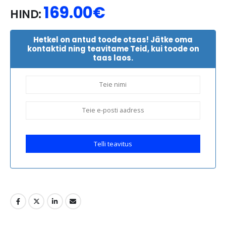
169.00
€
HIND:
Hetkel on antud toode otsas! Jätke oma
kontaktid ning teavitame Teid, kui toode on
taas laos.
Telli teavitus