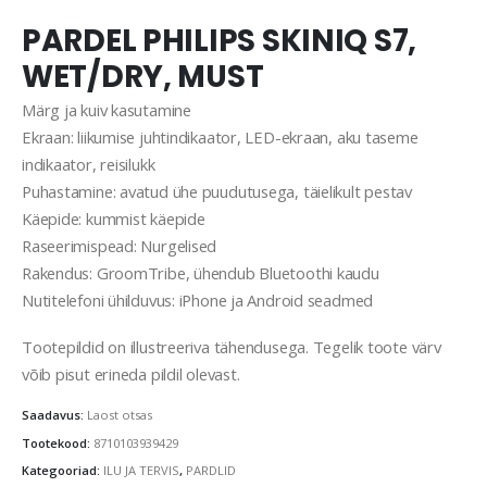
PARDEL PHILIPS SKINIQ S7,
WET/DRY, MUST
Märg ja kuiv kasutamine
Ekraan: liikumise juhtindikaator, LED-ekraan, aku taseme
indikaator, reisilukk
Puhastamine: avatud ühe puudutusega, täielikult pestav
Käepide: kummist käepide
Raseerimispead: Nurgelised
Rakendus: GroomTribe, ühendub Bluetoothi kaudu
Nutitelefoni ühilduvus: iPhone ja Android seadmed
Tootepildid on illustreeriva tähendusega. Tegelik toote värv
võib pisut erineda pildil olevast.
Saadavus:
Laost otsas
Tootekood:
8710103939429
Kategooriad:
ILU JA TERVIS
,
PARDLID