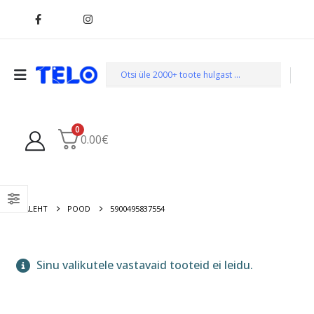
0
0.00
€
AVALEHT
POOD
5900495837554
Sinu valikutele vastavaid tooteid ei leidu.