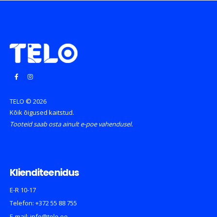
TELO © 2026
Kõik õigused kaitstud.
Tooteid saab osta ainult e-poe vahendusel.
Klienditeenidus
E-R 10-17
Telefon:
+372 55 88 755
E-mail:
info@telo.ee