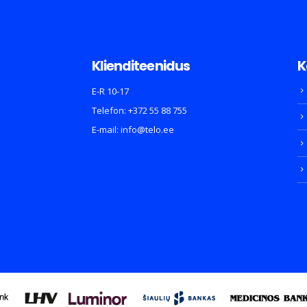
Klienditeenidus
K
E-R 10-17
Telefon:
+372 55 88 755
E-mail:
info@telo.ee