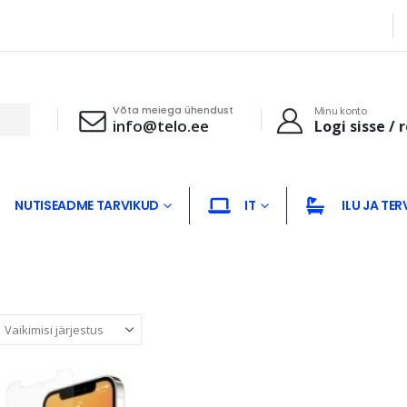
Võta meiega ühendust
Minu konto
info@telo.ee
Logi sisse / 
NUTISEADME TARVIKUD
IT
ILU JA TER