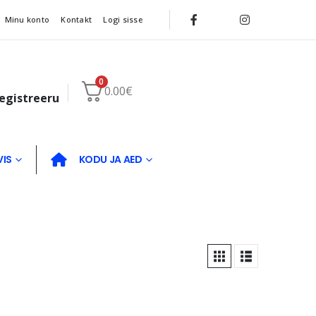
Minu konto
Kontakt
Logi sisse
0
0.00
€
registreeru
VIS
KODU JA AED