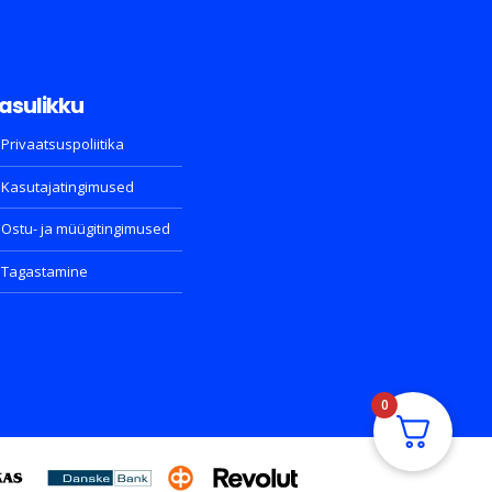
asulikku
Privaatsuspoliitika
Kasutajatingimused
Ostu- ja müügitingimused
Tagastamine
0