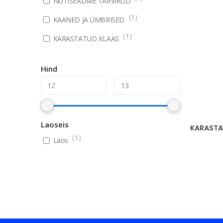
NUTISEADME TARVIKUD
(
1
)
KAANED JA ÜMBRISED
(
1
)
KARASTATUD KLAAS
Hind
Laoseis
(
1
)
Laos