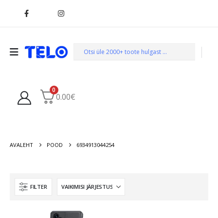
0
0.00
€
AVALEHT
POOD
6934913044254
FILTER