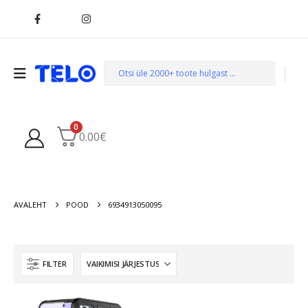
0
0.00
€
AVALEHT
POOD
6934913050095
FILTER