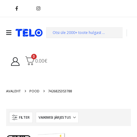
0
0.00
€
AVALEHT
POOD
7426825353788
FILTER