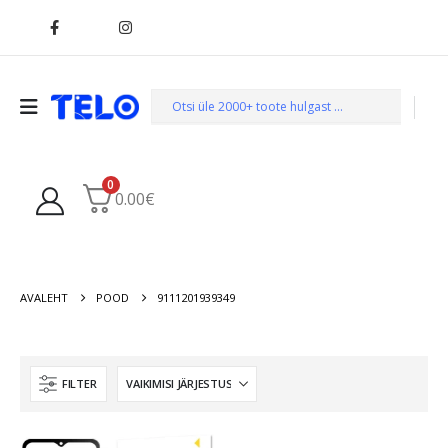
0
0.00
€
AVALEHT
POOD
9111201939349
FILTER