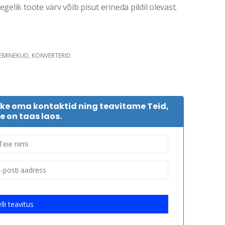
gelik toote värv võib pisut erineda pildil olevast.
LEMINEKUD, KONVERTERID
tke oma kontaktid ning teavitame Teid,
e on taas laos.
lli teavitus