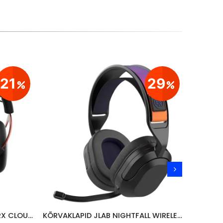
21
29
MÄNGURIKÕRVAKLAPID HYPERX CLOUD II, PUNANE
KÕRVAKLAPID JLAB NIGHTFALL WIRELESS/ BLUETOOTH,PC/ SWITCH/PS, MUST