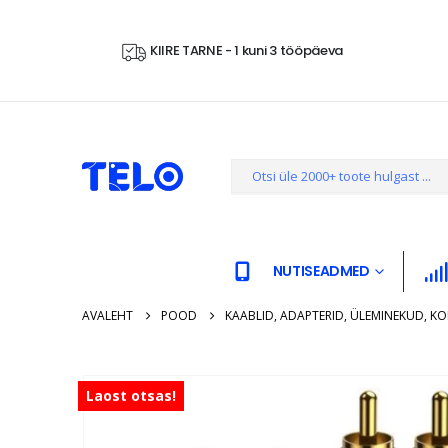
KIIRE TARNE - 1 kuni 3 tööpäeva
NUTISEADMED
AVALEHT
POOD
KAABLID, ADAPTERID, ÜLEMINEKUD, K
Laost otsas!