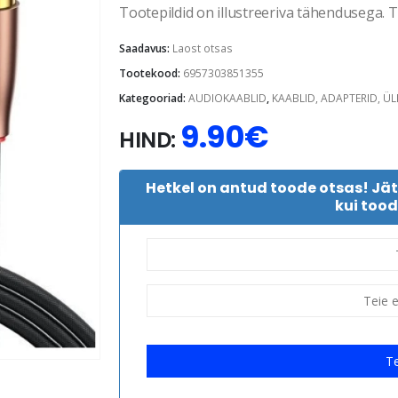
Tootepildid on illustreeriva tähendusega. Te
Saadavus:
Laost otsas
Tootekood:
6957303851355
Kategooriad:
AUDIOKAABLID
,
KAABLID, ADAPTERID, Ü
9.90
€
HIND:
Hetkel on antud toode otsas! Jä
kui tood
Te