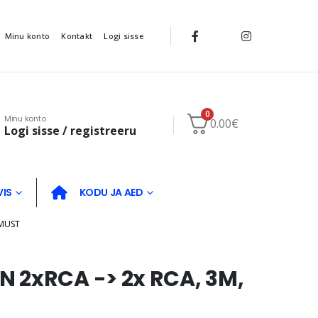
Minu konto
Kontakt
Logi sisse
0
Minu konto
0.00
€
Logi sisse / registreeru
VIS
KODU JA AED
 MUST
 2xRCA -> 2x RCA, 3M,