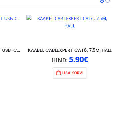
AUDIOKAABEL TECH-PROTECT USB-C -> AUX, 1M MUST
KAABEL CABLEXPERT CAT6, 7.5M, HALL
5.90
€
HIND:
LISA KORVI