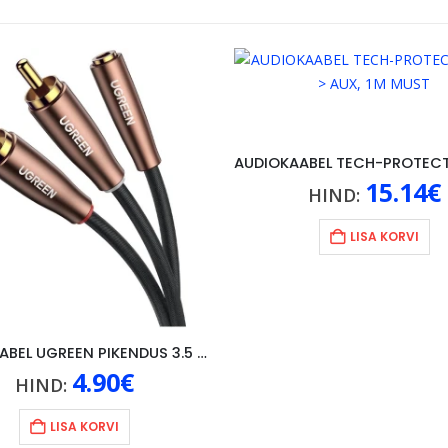
15.14
€
HIND:
LISA KORVI
AUDIOKAABEL UGREEN PIKENDUS 3.5 MM -> 2x RCA, 2M, MUST
4.90
€
HIND:
LISA KORVI