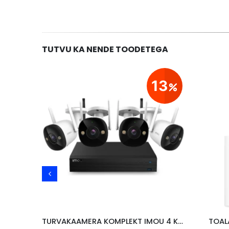
TUTVU KA NENDE TOODETEGA
23
13
AKUPANK BASEUS PICOGO AM41 5000mAh, 20W, KAABEL USB-C 60W/30CM, HALL
TURVAKAAMERA KOMPLEKT IMOU 4 KAAMERAT, SALVESTAJA, FHD
TOAL