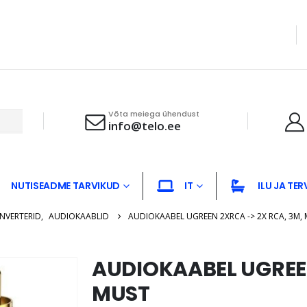
Võta meiega ühendust
info@telo.ee
NUTISEADME TARVIKUD
IT
ILU JA TER
ONVERTERID
,
AUDIOKAABLID
AUDIOKAABEL UGREEN 2XRCA -> 2X RCA, 3M,
AUDIOKAABEL UGREEN
MUST