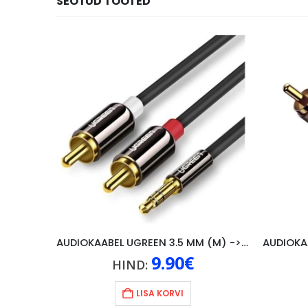
SEOTUD TOOTED
AUDIOKAABEL UGREEN PIKENDUS 3.5 MM -> 2x RCA, 3M, MUST
AUDIOKAABEL UGREEN 3.5 MM (M) -> 2x RCA, 3M, MUST
9.90
€
HIND:
LISA KORVI