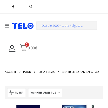
0
0.00
€
AVALEHT
POOD
ILU JA TERVIS
ELEKTRILISED HAMBAHARJAD
FILTER