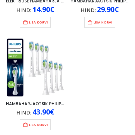
ELEKTRILISE HAMBAHARJA OTSIK SONIC 2TK, VALGE
HAMBAHARJAOTSIK PHILIPS SONICARE A3-ALL IN ONE, SOFT, 2TK.
14.90
€
29.90
€
HIND:
HIND:
LISA KORVI
LISA KORVI
HAMBAHARJAOTSIK PHILIPS SONICARE W2 MEDIUM/SOFT, 8TK, VALGE
43.90
€
HIND:
LISA KORVI