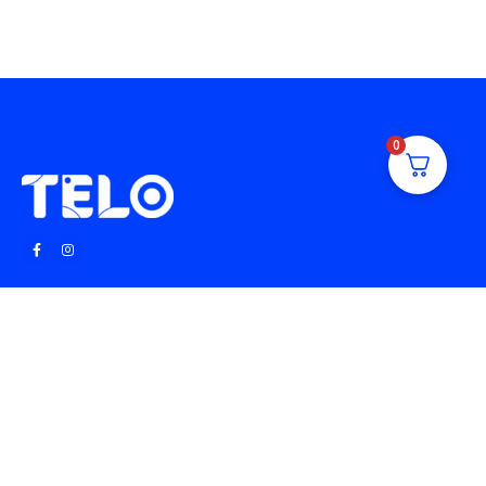
0
TELO © 2026
Kõik õigused kaitstud.
Tooteid saab osta ainult e-poe vahendusel.
Klienditeenidus