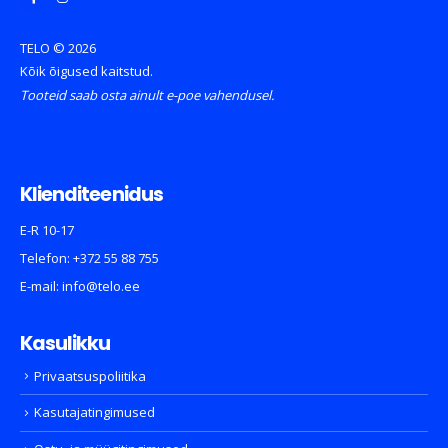
TELO © 2026
Kõik õigused kaitstud.
Tooteid saab osta ainult e-poe vahendusel.
Klienditeenidus
E-R 10-17
Telefon:
+372 55 88 755
E-mail:
info@telo.ee
Kasulikku
Privaatsuspoliitika
Kasutajatingimused