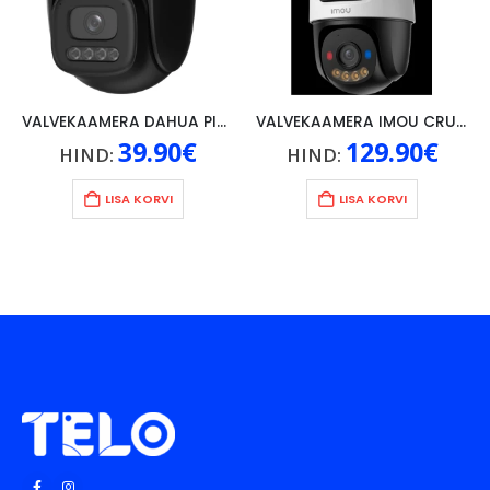
VALVEKAAMERA DAHUA PICCO P3I, 2K, 3MP, WIFI 6/LAN, BLUETOOTH, micro-SD, PAN/TILT 360 VIEW, AI, IP66, VALGE
VALVEKAAMERA IMOU CRUISER DUAL 2 PRO 8MP(4 MP + 4 MP) PTZ LENS, ÖÖNÄGEMINE 30M, 3.6MM FIXED LENS, micro-SD 512GB, VALGE
39.90
€
129.90
€
HIND:
HIND:
LISA KORVI
LISA KORVI