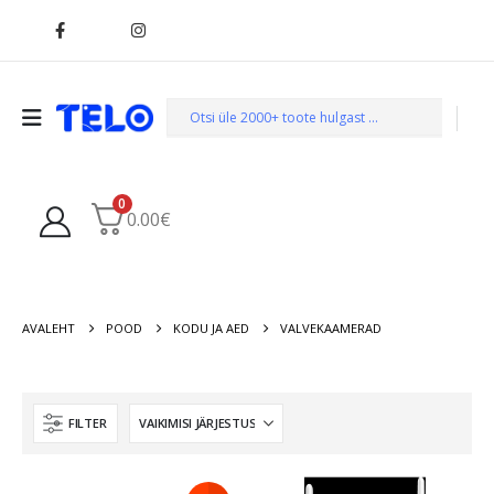
0
0.00
€
AVALEHT
POOD
KODU JA AED
VALVEKAAMERAD
FILTER