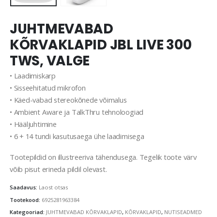
JUHTMEVABAD
KÕRVAKLAPID JBL LIVE 300
TWS, VALGE
• Laadimiskarp
• Sisseehitatud mikrofon
• Käed-vabad stereokõnede võimalus
• Ambient Aware ja TalkThru tehnoloogiad
• Hääljuhtimine
• 6 + 14 tundi kasutusaega ühe laadimisega
Tootepildid on illustreeriva tähendusega. Tegelik toote värv
võib pisut erineda pildil olevast.
Saadavus:
Laost otsas
Tootekood:
6925281963384
Kategooriad:
JUHTMEVABAD KÕRVAKLAPID
,
KÕRVAKLAPID
,
NUTISEADMED