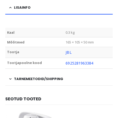
LISAINFO
Kaal
0.3 kg
Mõõtmed
165 × 105 × 50 mm
Tootja
JBL
Tootjapoolne kood
6925281963384
TARNEMEETODID/SHIPPING
SEOTUD TOOTED