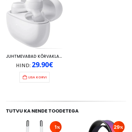
JUHTMEVABAD KÕRVAKLAPID XIAOMI REDMI BUDS 3 LITE, VALGE
29.90
€
HIND:
LISA KORVI
TUTVU KA NENDE TOODETEGA
1
29