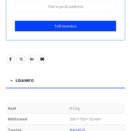
Telli teavitus
LISAINFO
Kaal
0.3 kg
Mõõtmed
250 × 150 × 50 mm
Tootja
BASEUS