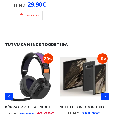
29.90
€
HIND:
LISA KORVI
TUTVU KA NENDE TOODETEGA
29
9
KÕRVAKLAPID JLAB NIGHTFALL WIRELESS/ BLUETOOTH,PC/ SWITCH/PS, MUST
NUTITELEFON GOOGLE PIXEL FOLD 5G, 12GB/256GB, MUST
ne
Algne
Praegune
Algne
769.00
€
HIND: