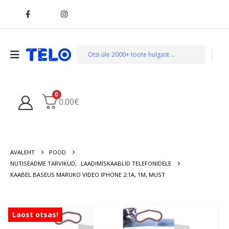
0
0.00
€
AVALEHT
POOD
NUTISEADME TARVIKUD
,
LAADIMISKAABLID TELEFONIDELE
KAABEL BASEUS MARUKO VIDEO IPHONE 2.1A, 1M, MUST
Laost otsas!