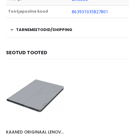
Tootjapoolne kood
863931035827801
TARNEMEETODID/SHIPPING
SEOTUD TOOTED
KAANED ORIGINAAL LENOVO TAB 4 10″, HALL