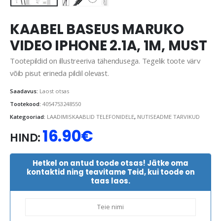
KAABEL BASEUS MARUKO
VIDEO IPHONE 2.1A, 1M, MUST
Tootepildid on illustreeriva tähendusega. Tegelik toote värv
võib pisut erineda pildil olevast.
Saadavus:
Laost otsas
Tootekood:
4054753248550
Kategooriad:
LAADIMISKAABLID TELEFONIDELE
,
NUTISEADME TARVIKUD
16.90
€
HIND:
Hetkel on antud toode otsas! Jätke oma
kontaktid ning teavitame Teid, kui toode on
taas laos.