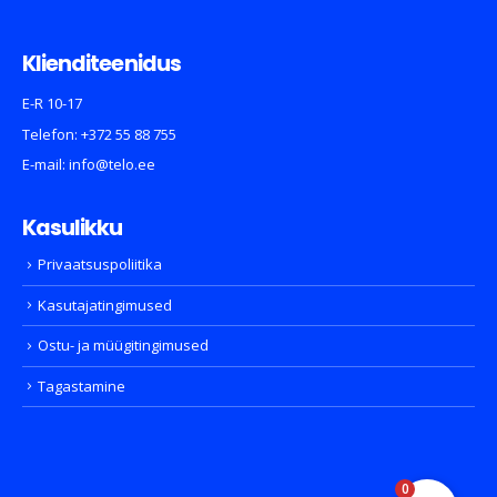
Klienditeenidus
E-R 10-17
Telefon:
+372 55 88 755
E-mail:
info@telo.ee
Kasulikku
Privaatsuspoliitika
Kasutajatingimused
Ostu- ja müügitingimused
Tagastamine
0