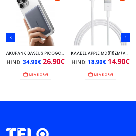
AKUPANK BASEUS PICOGO AM41 5000mAh, 20W, KAABEL USB-C 60W/30CM, HALL
KAABEL APPLE MD818ZM/A, 1M
ne
Algne
26.90
€
Praegune
Algne
14.90
€
Pr
34.90
€
18.90
€
HIND:
HIND:
hind
hind
hind
hi
une
oli:
on:
oli:
on
00€.
34.90€.
26.90€.
18.90€.
14
LISA KORVI
LISA KORVI
€.