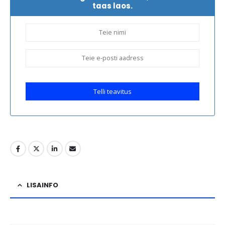
taas laos.
Telli teavitus
LISAINFO