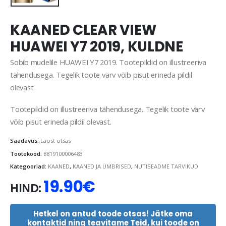
KAANED CLEAR VIEW
HUAWEI Y7 2019, KULDNE
Sobib mudelile HUAWEI Y7 2019. Tootepildid on illustreeriva
tähendusega. Tegelik toote värv võib pisut erineda pildil
olevast.
Tootepildid on illustreeriva tähendusega. Tegelik toote värv
võib pisut erineda pildil olevast.
Saadavus:
Laost otsas
Tootekood:
8819100006483
Kategooriad:
KAANED
,
KAANED JA ÜMBRISED
,
NUTISEADME TARVIKUD
19.90
€
HIND:
Hetkel on antud toode otsas! Jätke oma
kontaktid ning teavitame Teid, kui toode on