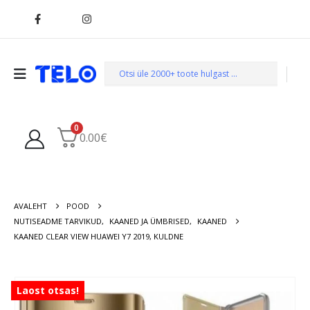
0
0.00
€
AVALEHT
POOD
NUTISEADME TARVIKUD
,
KAANED JA ÜMBRISED
,
KAANED
KAANED CLEAR VIEW HUAWEI Y7 2019, KULDNE
Laost otsas!