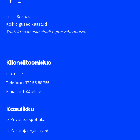
TELO © 2026
Kõik õigused kaitstud.
Tooteid saab osta ainult e-poe vahendusel.
Klienditeenidus
E-R 10-17
Telefon:
+372 55 88 755
E-mail:
info@telo.ee
Kasulikku
Privaatsuspoliitika
Kasutajatingimused