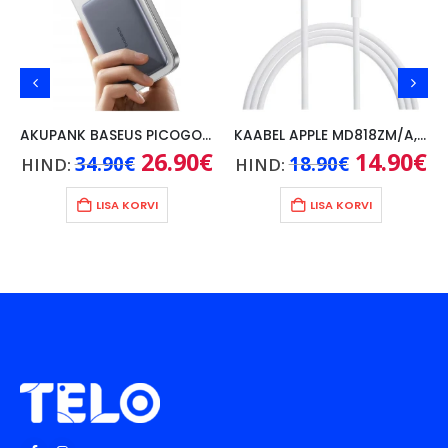
AKUPANK BASEUS PICOGO AM41 5000mAh, 20W, KAABEL USB-C 60W/30CM, HALL
KAABEL APPLE MD818ZM/A, 1M
ne
Algne
26.90
€
Praegune
Algne
14.90
€
Pr
34.90
€
18.90
€
HIND:
HIND:
hind
hind
hind
hi
une
oli:
on:
oli:
on
00€.
34.90€.
26.90€.
18.90€.
14
LISA KORVI
LISA KORVI
€.