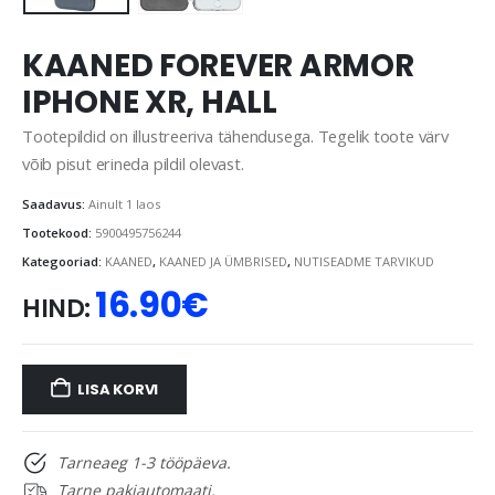
KAANED FOREVER ARMOR
IPHONE XR, HALL
Tootepildid on illustreeriva tähendusega. Tegelik toote värv
võib pisut erineda pildil olevast.
Saadavus:
Ainult 1 laos
Tootekood:
5900495756244
Kategooriad:
KAANED
,
KAANED JA ÜMBRISED
,
NUTISEADME TARVIKUD
16.90
€
HIND:
LISA KORVI
Tarneaeg 1-3 tööpäeva.
Tarne pakiautomaati.