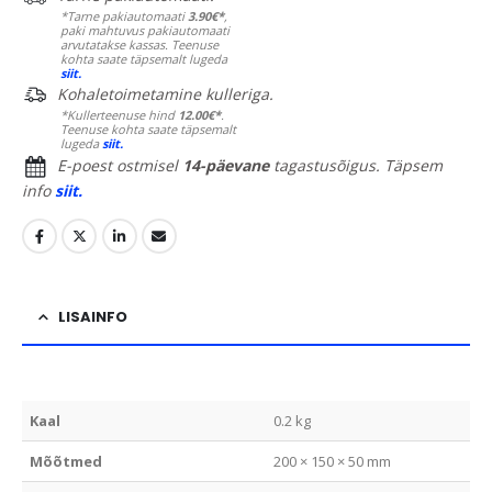
*Tarne pakiautomaati
3.90€*
,
paki mahtuvus pakiautomaati
arvutatakse kassas. Teenuse
kohta saate täpsemalt lugeda
siit.
Kohaletoimetamine kulleriga.
*Kullerteenuse hind
12.00€*
.
Teenuse kohta saate täpsemalt
lugeda
siit.
E-poest ostmisel
14-päevane
tagastusõigus. Täpsem
info
siit.
LISAINFO
Kaal
0.2 kg
Mõõtmed
200 × 150 × 50 mm