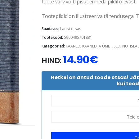
toote värv võib pisut erineda pildil olevast.
Tootepildid on illustreeriva tähendusega. Te
Saadavus:
Laost otsas
Tootekood:
5900495701831
Kategooriad:
KAANED
,
KAANED JA ÜMBRISED
,
NUTISEA
14.90
€
HIND:
Hetkel on antud toode otsas! Jä
kui tood
Te