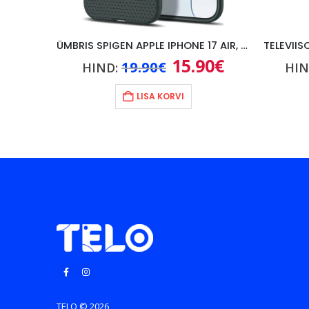
, 1M
ÜMBRIS SPIGEN APPLE IPHONE 17 AIR, ROHELINE
0
€
15.90
€
Praegune
Algne
Praegune
19.90
€
HIND:
HIN
hind
hind
hind
on:
oli:
on:
LISA KORVI
.
14.90€.
19.90€.
15.90€.
TELO © 2026