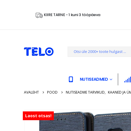
KIIRE TARNE - 1 kuni 3 tööpäeva
NUTISEADMED
AVALEHT
POOD
NUTISEADME TARVIKUD
,
KAANED JA Ü
Laost otsas!