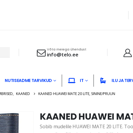
Võta meiega ühendust
info@telo.ee
NUTISEADME TARVIKUD
IT
ILU JA TER
MBRISED
,
KAANED
KAANED HUAWEI MATE 20 LITE, SININE/PRUUN
KAANED HUAWEI MATE
Sobib mudelile HUAWEI MATE 20 LITE. Toote