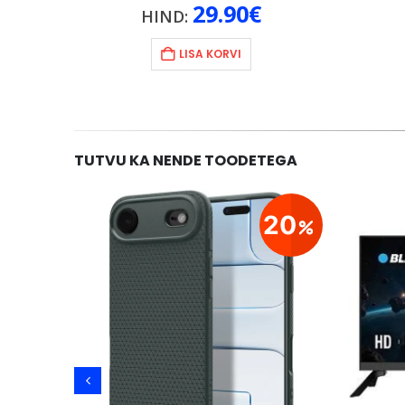
29.90
€
HIND:
LISA KORVI
TUTVU KA NENDE TOODETEGA
21
20