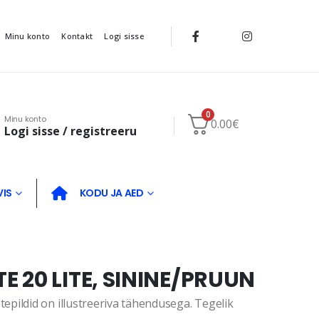
Minu konto
Kontakt
Logi sisse
0
Minu konto
0.00
€
Logi sisse / registreeru
VIS
KODU JA AED
 20 LITE, SININE/PRUUN
pildid on illustreeriva tähendusega. Tegelik