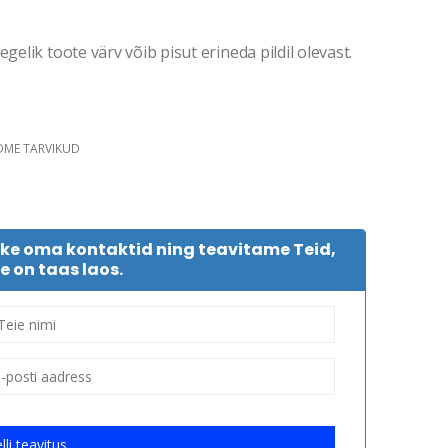
gelik toote värv võib pisut erineda pildil olevast.
DME TARVIKUD
tke oma kontaktid ning teavitame Teid,
e on taas laos.
lli teavitus