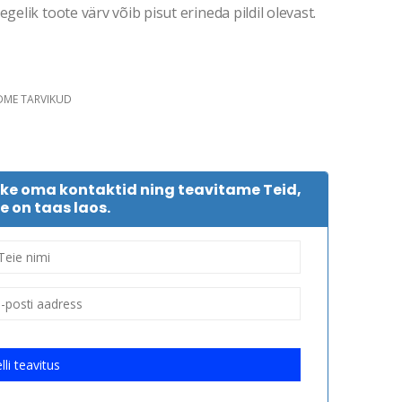
gelik toote värv võib pisut erineda pildil olevast.
DME TARVIKUD
tke oma kontaktid ning teavitame Teid,
e on taas laos.
lli teavitus