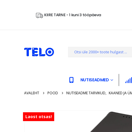
KIIRE TARNE - 1 kuni 3 tööpäeva
NUTISEADMED
AVALEHT
POOD
NUTISEADME TARVIKUD
,
KAANED JA Ü
Laost otsas!