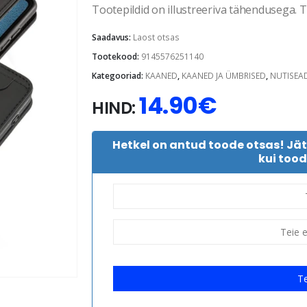
Tootepildid on illustreeriva tähendusega. Te
Saadavus:
Laost otsas
Tootekood:
9145576251140
Kategooriad:
KAANED
,
KAANED JA ÜMBRISED
,
NUTISEA
14.90
€
HIND:
Hetkel on antud toode otsas! Jä
kui tood
Te