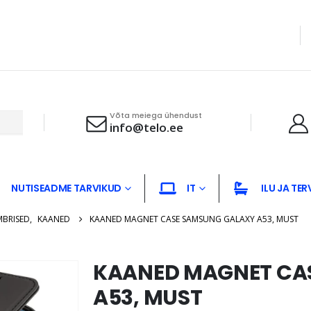
Võta meiega ühendust
info@telo.ee
NUTISEADME TARVIKUD
IT
ILU JA TER
MBRISED
,
KAANED
KAANED MAGNET CASE SAMSUNG GALAXY A53, MUST
KAANED MAGNET CA
A53, MUST