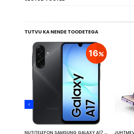
TUTVU KA NENDE TOODETEGA
21
16
, 1M
NUTITELEFON SAMSUNG GALAXY A17 4G, 4GB/128GB, MUST