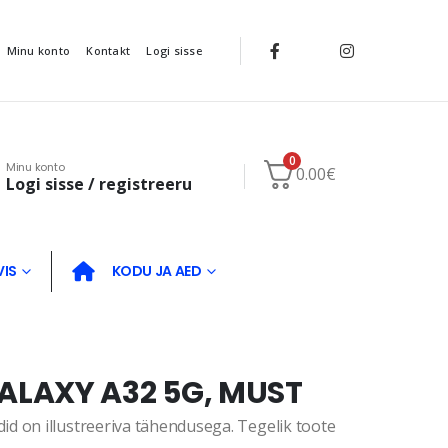
Minu konto
Kontakt
Logi sisse
0
Minu konto
0.00
€
Logi sisse / registreeru
VIS
KODU JA AED
LAXY A32 5G, MUST
d on illustreeriva tähendusega. Tegelik toote