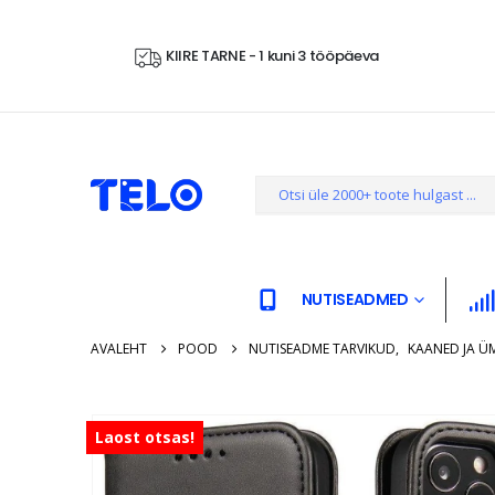
KIIRE TARNE - 1 kuni 3 tööpäeva
NUTISEADMED
AVALEHT
POOD
NUTISEADME TARVIKUD
,
KAANED JA Ü
Laost otsas!