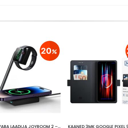
20
JUHTMEVABA LAADIJA JOYROOM 2 – IN- 1, 15W MAGSAFE, MUST
KAANED 3MK GOOGLE PIXEL 