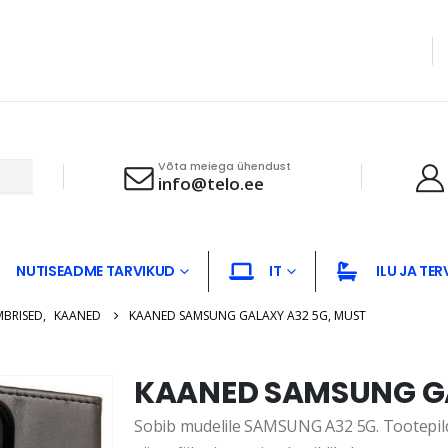
Võta meiega ühendust
info@telo.ee
NUTISEADME TARVIKUD
IT
ILU JA TER
MBRISED
,
KAANED
KAANED SAMSUNG GALAXY A32 5G, MUST
KAANED SAMSUNG GA
Sobib mudelile SAMSUNG A32 5G. Tootepildi