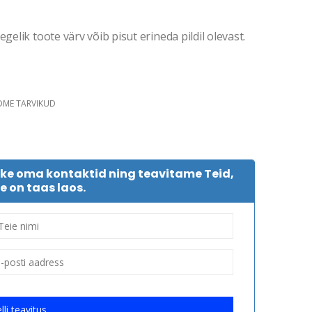
gelik toote värv võib pisut erineda pildil olevast.
DME TARVIKUD
tke oma kontaktid ning teavitame Teid,
e on taas laos.
lli teavitus