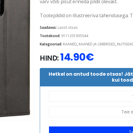
värv võib pisut erineda pildil olevast.
Tootepildid on illustreeriva tähendusega. Te
Saadavus:
Laost otsas
Tootekood:
9111201935044
Kategooriad:
KAANED
,
KAANED JA ÜMBRISED
,
NUTISEA
14.90
€
HIND:
Hetkel on antud toode otsas! Jä
kui tood
Te