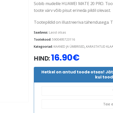
Sobib mudelile HUAWEI MATE 20 PRO. Tootep
toote värv võib pisut erineda pildil olevast.
Tootepildid on illustreeriva tähendusega. Te
Saadavus:
Laost otsas
Tootekood:
5900495723116
Kategooriad:
KAANED JA ÜMBRISED
,
KARASTATUD KLA
16.90
€
HIND:
Hetkel on antud toode otsas! Jä
kui tood