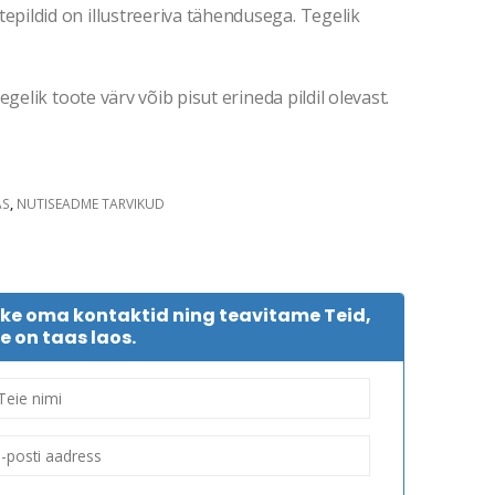
ildid on illustreeriva tähendusega. Tegelik
gelik toote värv võib pisut erineda pildil olevast.
AS
,
NUTISEADME TARVIKUD
tke oma kontaktid ning teavitame Teid,
e on taas laos.