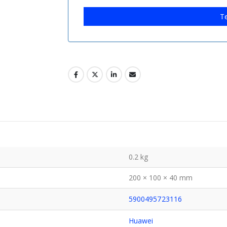
Te
0.2 kg
200 × 100 × 40 mm
5900495723116
Huawei