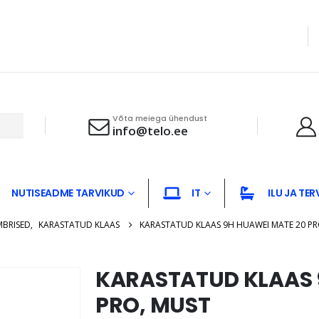
Võta meiega ühendust
info@telo.ee
NUTISEADME TARVIKUD
IT
ILU JA TER
MBRISED
,
KARASTATUD KLAAS
KARASTATUD KLAAS 9H HUAWEI MATE 20 PR
KARASTATUD KLAAS 
PRO, MUST