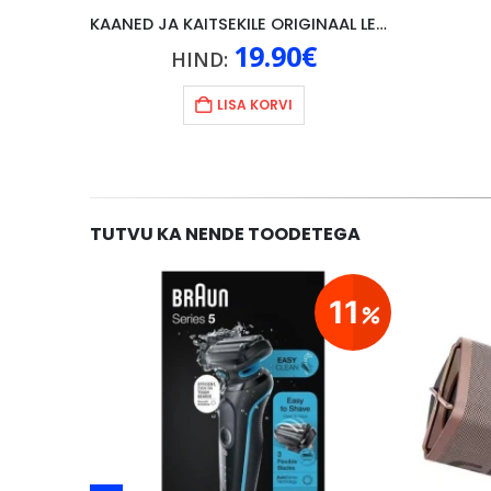
KAANED JA KAITSEKILE ORIGINAAL LENOVO P10, MUST
19.90
€
HIND:
LISA KORVI
TUTVU KA NENDE TOODETEGA
13
11