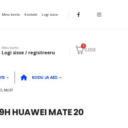
Minu konto
Kontakt
Logi sisse
0
Minu konto
0.00
€
Logi sisse / registreeru
VIS
KODU JA AED
O, MUST
9H HUAWEI MATE 20