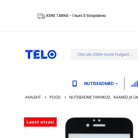
KIIRE TARNE - 1 kuni 3 tööpäeva
NUTISEADMED
AVALEHT
POOD
NUTISEADME TARVIKUD
,
KAANED JA Ü
Laost otsas!