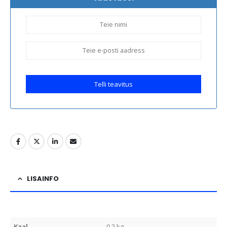
Telli teavitus
LISAINFO
Kaal
0.2 kg