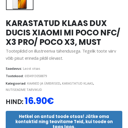
KARASTATUD KLAAS DUX
DUCIS XIAOMI MI POCO NFC/
X3 PRO/ POCO X3, MUST
Tootepildid on illustreeriva tähendusega. Tegelik toote värv
võib pisut erineda pildil olevast.
Saadavus:
Laost otsas
Tootekood:
6934913058879
Kategooriad:
KAANED JA ÜMBRISED
,
KARASTATUD KLAAS
,
NUTISEADME TARVIKUD
16.90
€
HIND:
Hetkel on antud toode otsas! Jätke oma
kontaktid ning teavitame Teid, kui toode on
taas laos.