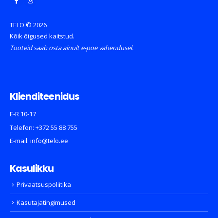
TELO © 2026
Kõik õigused kaitstud.
Tooteid saab osta ainult e-poe vahendusel.
Klienditeenidus
E-R 10-17
Telefon:
+372 55 88 755
E-mail:
info@telo.ee
Kasulikku
Privaatsuspoliitika
Kasutajatingimused