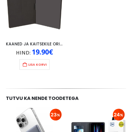
KAANED JA KAITSEKILE ORIGINAAL LENOVO P10, MUST
19.90
€
HIND:
LISA KORVI
TUTVU KA NENDE TOODETEGA
23
24