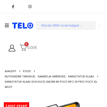
0
0.00
€
AVALEHT
POOD
NUTISEADME TARVIKUD
,
KAANED JA ÜMBRISED
,
KARASTATUD KLAAS
KARASTATUD KLAAS DUX DUCIS XIAOMI MI POCO NFC/ X3 PRO/ POCO X3,
MUST
Laost otsas!