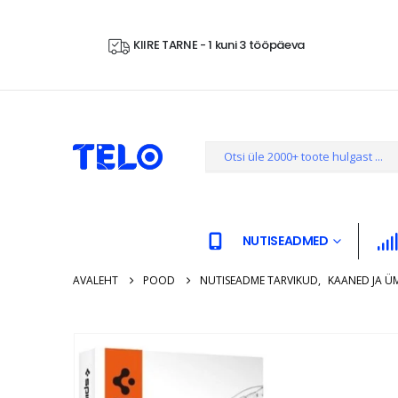
KIIRE TARNE - 1 kuni 3 tööpäeva
NUTISEADMED
AVALEHT
POOD
NUTISEADME TARVIKUD
,
KAANED JA Ü