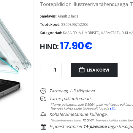
Tootepildid on illustreeriva tähendusega. Te
Saadavus:
Ainult 2 laos
Tootekood:
8809896752206
Kategooriad:
KAANED JA ÜMBRISED
,
KARASTATUD KLA
17.90
€
HIND:
LISA KORVI
Tarneaeg 1-3 tööpäeva.
Tarne pakiautomaati.
*Tarne pakiautomaati
3.90€*
, paki mahtuvus pakiauto
Teenuse kohta saate täpsemalt lugeda
siit.
Kohaletoimetamine kulleriga.
*Kullerteenuse hind
12.00€*
. Teenuse kohta saate tä
E-poest ostmisel
14-päevane
tagastusõigu