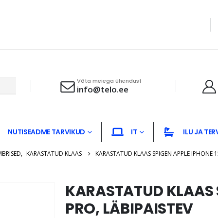
Võta meiega ühendust
info@telo.ee
NUTISEADME TARVIKUD
IT
ILU JA TER
MBRISED
,
KARASTATUD KLAAS
KARASTATUD KLAAS SPIGEN APPLE IPHONE 15
KARASTATUD KLAAS S
PRO, LÄBIPAISTEV