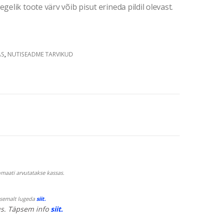
gelik toote värv võib pisut erineda pildil olevast.
AS
,
NUTISEADME TARVIKUD
maati arvutatakse kassas.
psemalt lugeda
siit.
s. Täpsem info
siit.