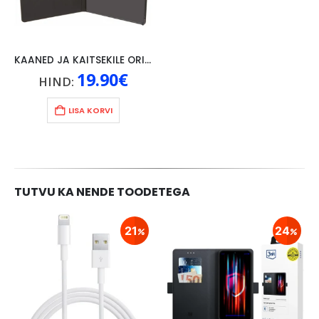
KAANED JA KAITSEKILE ORIGINAAL LENOVO P10, MUST
19.90
€
HIND:
LISA KORVI
TUTVU KA NENDE TOODETEGA
21
24