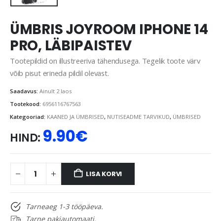
ÜMBRIS JOYROOM IPHONE 14
PRO, LÄBIPAISTEV
Tootepildid on illustreeriva tähendusega. Tegelik toote värv
võib pisut erineda pildil olevast.
Saadavus:
Ainult 2 laos
Tootekood:
6956116767563
Kategooriad:
KAANED JA ÜMBRISED
,
NUTISEADME TARVIKUD
,
ÜMBRISED
9.90
€
HIND:
LISA KORVI
Tarneaeg 1-3 tööpäeva.
Tarne pakiautomaati.