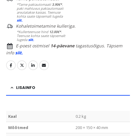
*Tarne pakiautomaati
3.90€*
,
paki mahtuvus pakiautomaati
arvutatakse kassas. Teenuse
kohta saate täpsemalt lugeda
siit.
Kohaletoimetamine kulleriga.
*Kullerteenuse hind
12.00€*
.
Teenuse kohta saate täpsemalt
lugeda
siit.
E-poest ostmisel
14-päevane
tagastusõigus. Täpsem
info
siit.
LISAINFO
Kaal
0.2 kg
Mõõtmed
200 × 150 × 40 mm