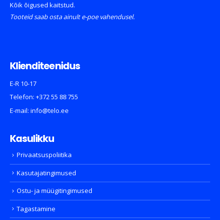
Kõik õigused kaitstud.
Tooteid saab osta ainult e-poe vahendusel.
Klienditeenidus
E-R 10-17
Telefon:
+372 55 88 755
E-mail:
info@telo.ee
Kasulikku
Privaatsuspoliitika
Kasutajatingimused
Ostu- ja müügitingimused
Tagastamine