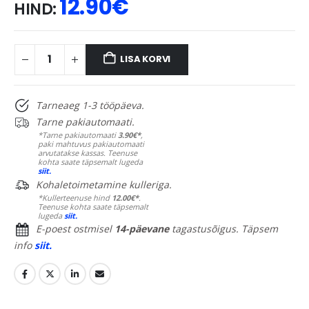
12.90
€
HIND:
LISA KORVI
Tarneaeg 1-3 tööpäeva.
Tarne pakiautomaati.
*Tarne pakiautomaati
3.90€*
,
paki mahtuvus pakiautomaati
arvutatakse kassas. Teenuse
kohta saate täpsemalt lugeda
siit.
Kohaletoimetamine kulleriga.
*Kullerteenuse hind
12.00€*
.
Teenuse kohta saate täpsemalt
lugeda
siit.
E-poest ostmisel
14-päevane
tagastusõigus. Täpsem
info
siit.