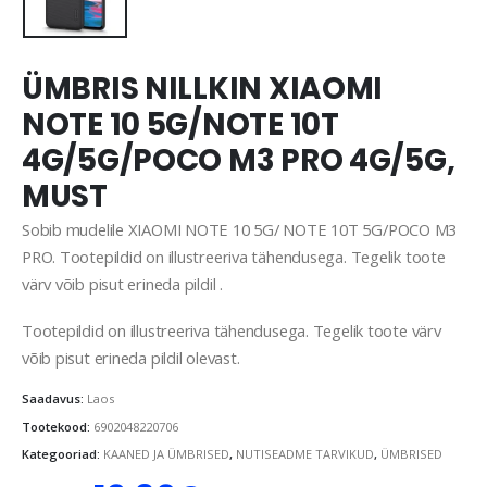
ÜMBRIS NILLKIN XIAOMI
NOTE 10 5G/NOTE 10T
4G/5G/POCO M3 PRO 4G/5G,
MUST
Sobib mudelile XIAOMI NOTE 10 5G/ NOTE 10T 5G/POCO M3
PRO. Tootepildid on illustreeriva tähendusega. Tegelik toote
värv võib pisut erineda pildil .
Tootepildid on illustreeriva tähendusega. Tegelik toote värv
võib pisut erineda pildil olevast.
Saadavus:
Laos
Tootekood:
6902048220706
Kategooriad:
KAANED JA ÜMBRISED
,
NUTISEADME TARVIKUD
,
ÜMBRISED