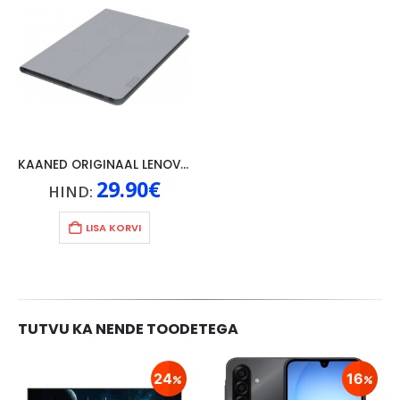
KAANED ORIGINAAL LENOVO TAB 4 10″, HALL
29.90
€
HIND:
LISA KORVI
TUTVU KA NENDE TOODETEGA
24
16