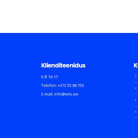
Klienditeenidus
K
E-R 10-17
Telefon:
+372 55 88 755
E-mail:
info@telo.ee