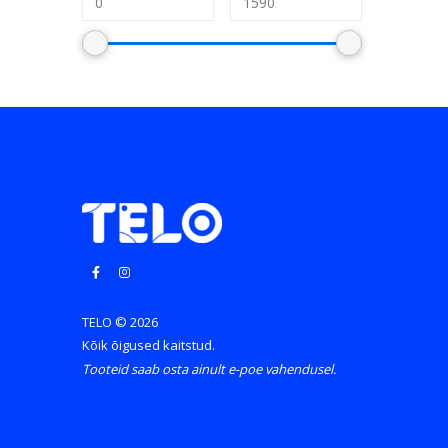
TELO © 2026
Kõik õigused kaitstud.
Tooteid saab osta ainult e-poe vahendusel.