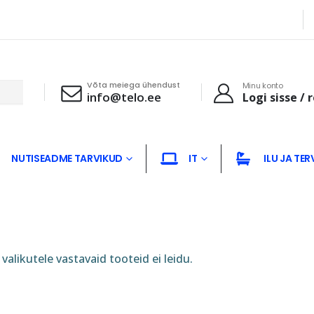
Võta meiega ühendust
Minu konto
info@telo.ee
Logi sisse / 
NUTISEADME TARVIKUD
IT
ILU JA TER
valikutele vastavaid tooteid ei leidu.