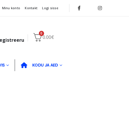
Minu konto
Kontakt
Logi sisse
0
0.00
€
registreeru
VIS
KODU JA AED