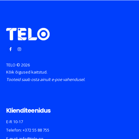
TELO © 2026
Kõik õigused kaitstud.
Tooteid saab osta ainult e-poe vahendusel.
Klienditeenidus
E-R 10-17
Telefon:
+372 55 88 755
E-mail:
info@telo.ee