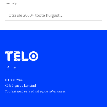
can help.
TELO © 2026
Kõik õigused kaitstud.
Tooteid saab osta ainult e-poe vahendusel.