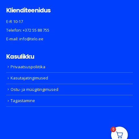
Klienditeenidus
E-R 10-17
Telefon:
+372 55 88 755
E-mail:
info@telo.ee
Kasulikku
Privaatsuspoliitika
Kasutajatingimused
Ostu- ja müügitingimused
Tagastamine
0