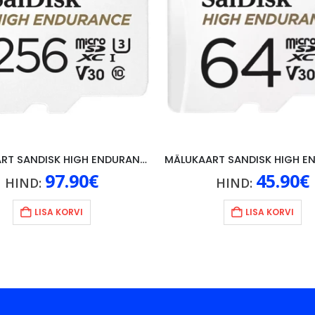
MÄLUKAART SANDISK HIGH ENDURANCE 256GB U3, V30
97.90
€
45.90
€
HIND:
HIND:
LISA KORVI
LISA KORVI