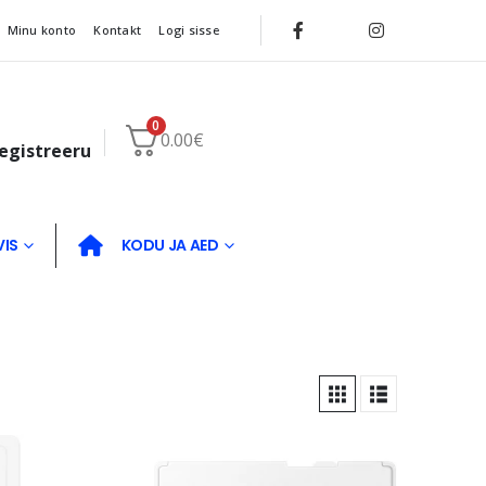
Minu konto
Kontakt
Logi sisse
0
0.00
€
registreeru
VIS
KODU JA AED