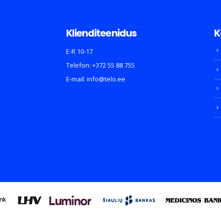
Klienditeenidus
K
E-R 10-17
Telefon:
+372 55 88 755
E-mail:
info@telo.ee