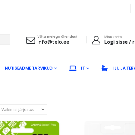
Võta meiega ühendust
Minu konto
info@telo.ee
Logi sisse / 
NUTISEADME TARVIKUD
IT
ILU JA TER