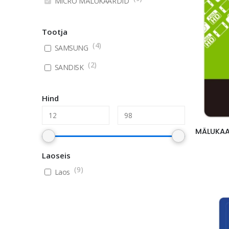
MICRO MÄLUKAARDID
Tootja
(
4
)
SAMSUNG
(
2
)
SANDISK
Hind
Laoseis
(
9
)
Laos