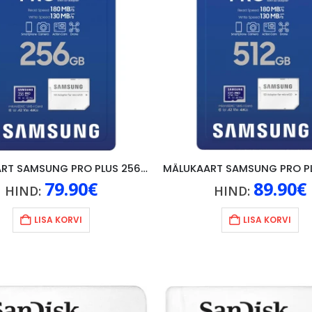
MÄLUKAART SAMSUNG PRO PLUS 256GB U3/A2/V30/4K, SININE
79.90
€
89.90
€
HIND:
HIND:
LISA KORVI
LISA KORVI