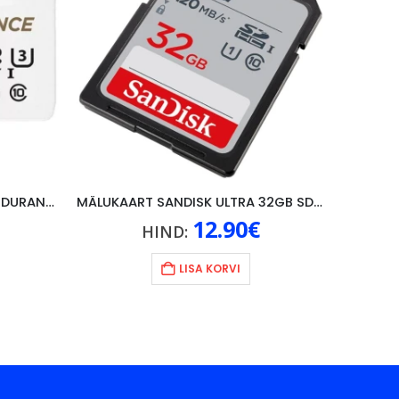
MÄLUKAART SANDISK HIGH ENDURANCE 64GB U3, V30
MÄLUKAART SANDISK ULTRA 32GB SDXC
12.90
€
HIND:
LISA KORVI