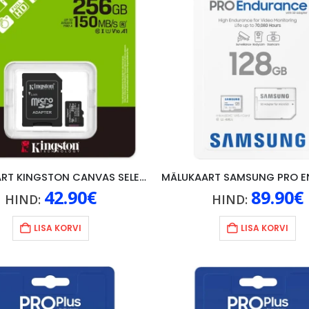
MÄLUKAART KINGSTON CANVAS SELECT PLUS 256GB, U1, V10, A1
42.90
€
89.90
€
HIND:
HIND:
LISA KORVI
LISA KORVI