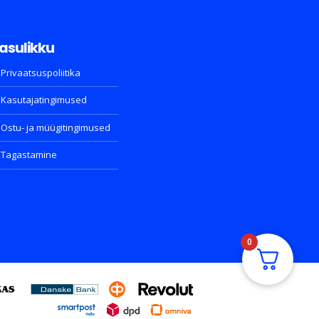
asulikku
Privaatsuspoliitika
Kasutajatingimused
Ostu- ja müügitingimused
Tagastamine
0