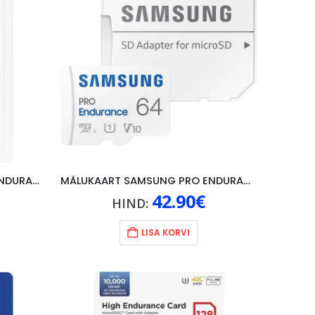
MÄLUKAART SAMSUNG PRO ENDURANCE 128GB, VALGE
MÄLUKAART SAMSUNG PRO ENDURANCE 64GB, U1/V10/4K
42.90
€
HIND:
LISA KORVI