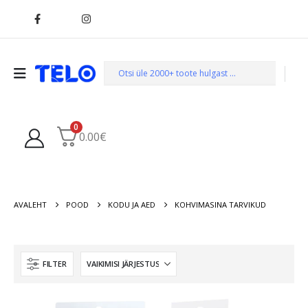
0
0.00
€
AVALEHT
POOD
KODU JA AED
KOHVIMASINA TARVIKUD
FILTER