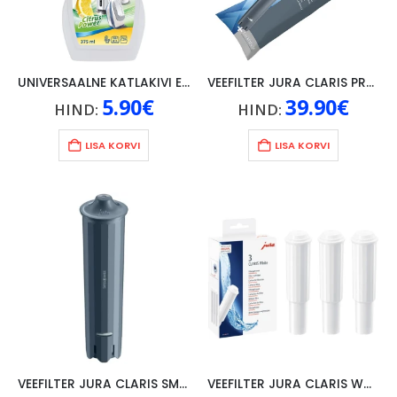
UNIVERSAALNE KATLAKIVI EEMALDAJA SWIRL, 375ml
VEEFILTER JURA CLARIS PRO SMART +, Jura WE8, WE6, GIGA X8, X8, X6, X10
5.90
€
39.90
€
HIND:
HIND:
LISA KORVI
LISA KORVI
VEEFILTER JURA CLARIS SMART+, 1TK, Jura Z8, Z6, J6 / J600, S8 / S80, E8 / E80 / E800, E6 / E60 / E600, D6 / D60 / D600, ENA 8
VEEFILTER JURA CLARIS WHITE E60, E65, E70, E75, IMPRESSA C90/F50/ F55/S9/XF50/XS9/XS95