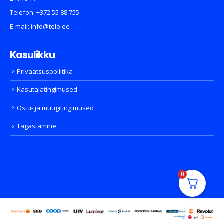
Telefon:
+372 55 88 755
E-mail:
info@telo.ee
Kasulikku
Privaatsuspoliitika
Kasutajatingimused
Ostu- ja müügitingimused
Tagastamine
0