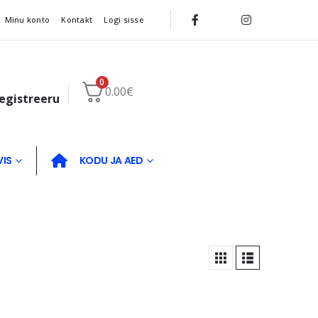
Minu konto
Kontakt
Logi sisse
0
0.00
€
registreeru
VIS
KODU JA AED