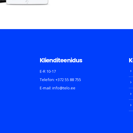
Klienditeenidus
K
E-R 10-17
Telefon:
+372 55 88 755
E-mail:
info@telo.ee