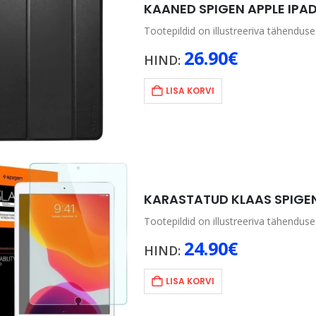
KAANED SPIGEN APPLE IPAD
Tootepildid on illustreeriva tähenduseg
26.90
€
HIND:
LISA KORVI
KARASTATUD KLAAS SPIGEN 
Tootepildid on illustreeriva tähenduseg
24.90
€
HIND:
LISA KORVI