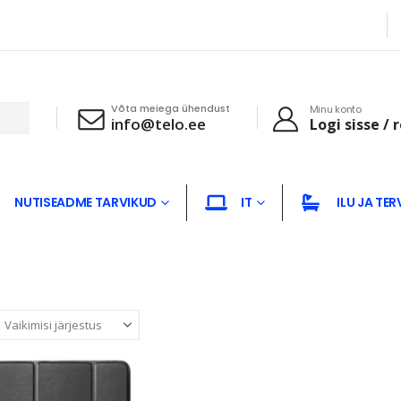
Võta meiega ühendust
Minu konto
info@telo.ee
Logi sisse / 
NUTISEADME TARVIKUD
IT
ILU JA TER