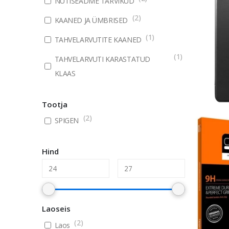
NUTISEADME TARVIKUD
(
2
)
KAANED JA ÜMBRISED
(
1
)
TAHVELARVUTITE KAANED
(
1
)
TAHVELARVUTI KARASTATUD
KLAAS
Tootja
(
2
)
SPIGEN
Hind
Laoseis
(
2
)
Laos