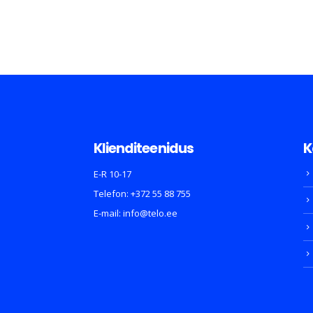
Klienditeenidus
K
E-R 10-17
Telefon:
+372 55 88 755
E-mail:
info@telo.ee