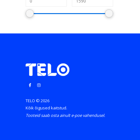
TELO © 2026
Kõik õigused kaitstud.
Tooteid saab osta ainult e-poe vahendusel.