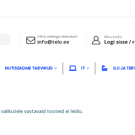
Võta meiega ühendust
Minu konto
info@telo.ee
Logi sisse / 
NUTISEADME TARVIKUD
IT
ILU JA TER
valikutele vastavaid tooteid ei leidu.