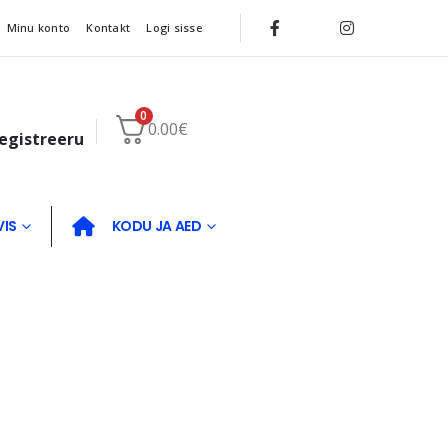
Minu konto
Kontakt
Logi sisse
0
0.00
€
registreeru
VIS
KODU JA AED