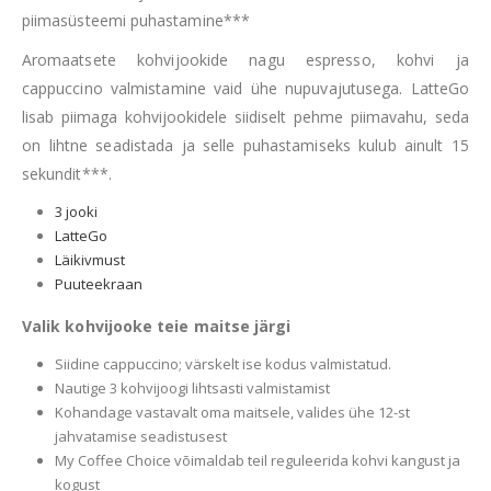
piimasüsteemi puhastamine***
Aromaatsete kohvijookide nagu espresso, kohvi ja
cappuccino valmistamine vaid ühe nupuvajutusega. LatteGo
lisab piimaga kohvijookidele siidiselt pehme piimavahu, seda
on lihtne seadistada ja selle puhastamiseks kulub ainult 15
sekundit***.
3 jooki
LatteGo
Läikivmust
Puuteekraan
Valik kohvijooke teie maitse järgi
Siidine cappuccino; värskelt ise kodus valmistatud.
Nautige 3 kohvijoogi lihtsasti valmistamist
Kohandage vastavalt oma maitsele, valides ühe 12-st
jahvatamise seadistusest
My Coffee Choice võimaldab teil reguleerida kohvi kangust ja
kogust