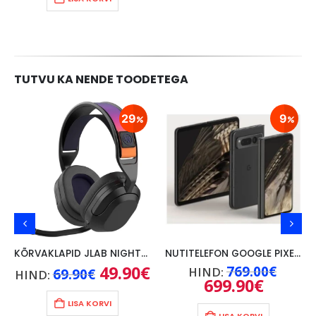
TUTVU KA NENDE TOODETEGA
29
9
KÕRVAKLAPID JLAB NIGHTFALL WIRELESS/ BLUETOOTH,PC/ SWITCH/PS, MUST
NUTITELEFON GOOGLE PIXEL FOLD 5G, 12GB/256GB, MUST
ne
Algne
49.90
€
Praegune
Algne
769.00
€
HIND:
69.90
€
HIND:
hind
hind
hind
ne
699.90
€
Praegun
oli:
on:
oli:
hind
90€.
69.90€.
49.90€.
769.00
on:
LISA KORVI