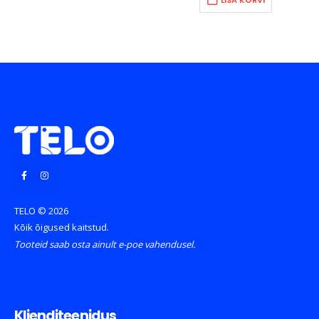
699.90€.
LISA KORVI
TELO © 2026
Kõik õigused kaitstud.
Tooteid saab osta ainult e-poe vahendusel.
Klienditeenidus