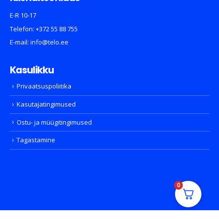
E-R 10-17
Telefon:
+372 55 88 755
E-mail:
info@telo.ee
Kasulikku
Privaatsuspoliitika
Kasutajatingimused
Ostu- ja müügitingimused
Tagastamine
0