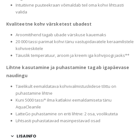
Intuitiivne puuteekraan võimaldab teil oma kohvi lihtsasti
valida
Kvaliteetne kohv värsketest ubadest
Aroomitihend tagab ubade värskuse kauemaks
20 000 tassi parimat kohvi tänu vastupidavatele keraamilistele
kohviveskitele
Täiuslik temperatuur, aroom ja kreem iga kohvijoogi jaoks**
Lihtne kasutamine ja puhastamine tagab igapäevase
naudingu
Täielikult eemaldatava kohvivalmistusliidese tõttu on
puhastamine lihtne
Kuni 5000 tassi* ilma katlakivi eemaldamiseta tänu
AquaCleanile
LatteGo puhastamine on eriti lihtne: 2 osa, voolikuteta
Lihtsasti puhastatavad masinpestavad osad
LISAINFO