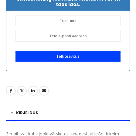
taas laos.
Telli teavitus
KIRJELDUS
3 maitsvat kohvijooki värsketest ubadestLatteGo, kiireim