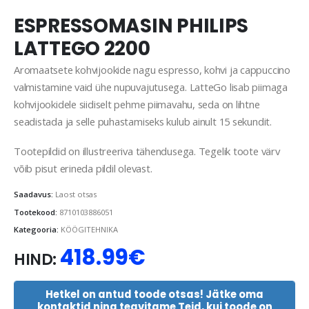
ESPRESSOMASIN PHILIPS
LATTEGO 2200
Aromaatsete kohvijookide nagu espresso, kohvi ja cappuccino
valmistamine vaid ühe nupuvajutusega. LatteGo lisab piimaga
kohvijookidele siidiselt pehme piimavahu, seda on lihtne
seadistada ja selle puhastamiseks kulub ainult 15 sekundit.
Tootepildid on illustreeriva tähendusega. Tegelik toote värv
võib pisut erineda pildil olevast.
Saadavus:
Laost otsas
Tootekood:
8710103886051
Kategooria:
KÖÖGITEHNIKA
418.99
€
HIND:
Hetkel on antud toode otsas! Jätke oma
kontaktid ning teavitame Teid, kui toode on