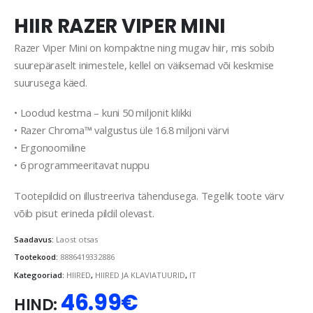
HIIR RAZER VIPER MINI
Razer Viper Mini on kompaktne ning mugav hiir, mis sobib
suurepäraselt inimestele, kellel on väiksemad või keskmise
suurusega käed.
• Loodud kestma – kuni 50 miljonit klikki
• Razer Chroma™ valgustus üle 16.8 miljoni värvi
• Ergonoomiline
• 6 programmeeritavat nuppu
Tootepildid on illustreeriva tähendusega. Tegelik toote värv
võib pisut erineda pildil olevast.
Saadavus:
Laost otsas
Tootekood:
8886419332886
Kategooriad:
HIIRED
,
HIIRED JA KLAVIATUURID
,
IT
46.99
€
HIND: