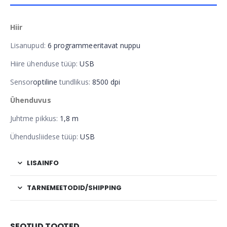
Hiir
Lisanupud:
6 programmeeritavat nuppu
Hiire ühenduse tüüp:
USB
Sensor
optiline
tundlikus:
8500 dpi
Ühenduvus
Juhtme pikkus:
1,8 m
Ühendusliidese tüüp:
USB
LISAINFO
TARNEMEETODID/SHIPPING
SEOTUD TOOTED