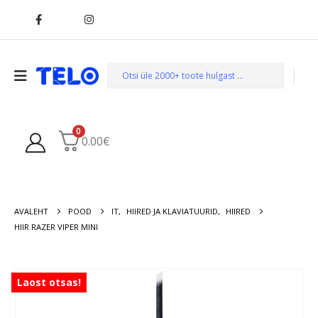
0
0.00
€
AVALEHT
POOD
IT
,
HIIRED JA KLAVIATUURID
,
HIIRED
HIIR RAZER VIPER MINI
Laost otsas!