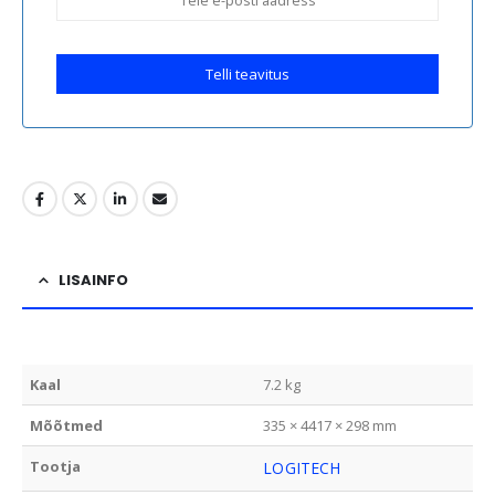
Telli teavitus
LISAINFO
Kaal
7.2 kg
Mõõtmed
335 × 4417 × 298 mm
Tootja
LOGITECH