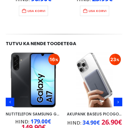
LISA KORVI
LISA KORVI
TUTVU KA NENDE TOODETEGA
16
23
NUTITELEFON SAMSUNG GALAXY A17 4G, 4GB/128GB, MUST
AKUPANK BASEUS PICOGO AM41 5000mAh, 20W, KAABEL USB-C 60W/30CM, HALL
Praegune
Algne
Algne
26.90
€
Pr
179.00
€
HIND:
34.90
€
HIND:
hind
hind
hind
hi
149.90
€
Praegune