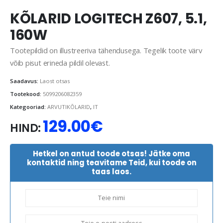
KÕLARID LOGITECH Z607, 5.1,
160W
Tootepildid on illustreeriva tähendusega. Tegelik toote värv
võib pisut erineda pildil olevast.
Saadavus:
Laost otsas
Tootekood:
5099206082359
Kategooriad:
ARVUTIKÕLARID
,
IT
129.00
€
HIND:
Hetkel on antud toode otsas! Jätke oma
kontaktid ning teavitame Teid, kui toode on
taas laos.