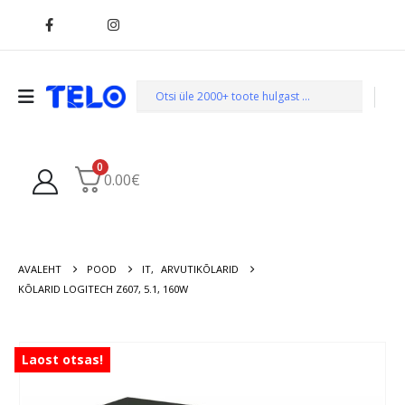
0
0.00
€
AVALEHT
POOD
IT
,
ARVUTIKÕLARID
KÕLARID LOGITECH Z607, 5.1, 160W
Laost otsas!