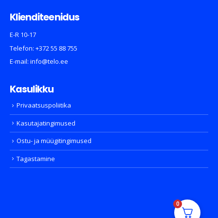
Klienditeenidus
E-R 10-17
Telefon:
+372 55 88 755
E-mail:
info@telo.ee
Kasulikku
Privaatsuspoliitika
Kasutajatingimused
Ostu- ja müügitingimused
Tagastamine
0