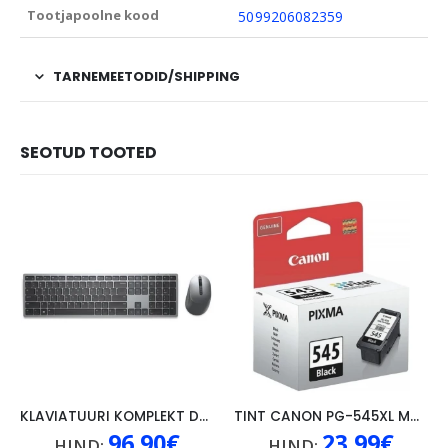
Tootjapoolne kood
5099206082359
TARNEMEETODID/SHIPPING
SEOTUD TOOTED
KLAVIATUURI KOMPLEKT DELL KM7321W EST
TINT CANON PG-545XL MUST
96.90
€
23.99
€
HIND:
HIND: