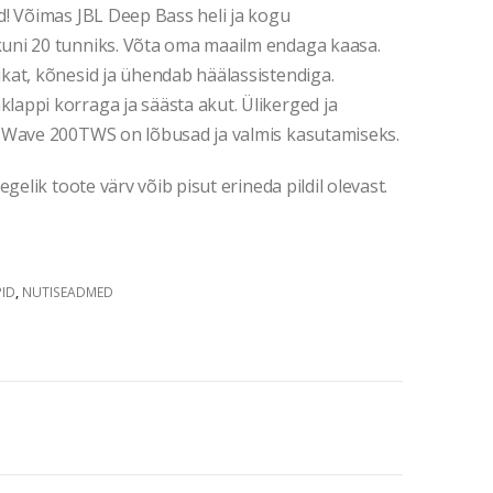
d! Võimas JBL Deep Bass heli ja kogu
uni 20 tunniks. Võta oma maailm endaga kaasa.
kat, kõnesid ja ühendab häälassistendiga.
appi korraga ja säästa akut. Ülikerged ja
L Wave 200TWS on lõbusad ja valmis kasutamiseks.
gelik toote värv võib pisut erineda pildil olevast.
ID
,
NUTISEADMED