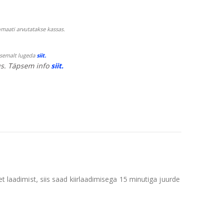
maati arvutatakse kassas.
psemalt lugeda
siit.
s. Täpsem info
siit.
t laadimist, siis saad kiirlaadimisega 15 minutiga juurde