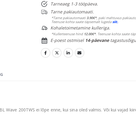
Tarneaeg 1-3 tööpäeva.
Tarne pakiautomaati.
*Tarne pakiautomaati
3.90€*
, paki mahtuvus pakiauto
Teenuse kohta saate täpsemalt lugeda
siit.
Kohaletoimetamine kulleriga.
*Kullerteenuse hind
12.00€*
. Teenuse kohta saate tä
E-poest ostmisel
14-päevane
tagastusõigu
NG
BL Wave 200TWS ei lõpe enne, kui sina oled valmis. Või kui vajad kiire