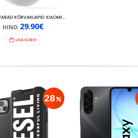
JUHTMEVABAD KÕRVAKLAPID XIAOMI REDMI BUDS 3 LITE, VALGE
29.90
€
HIND:
LISA KORVI
28