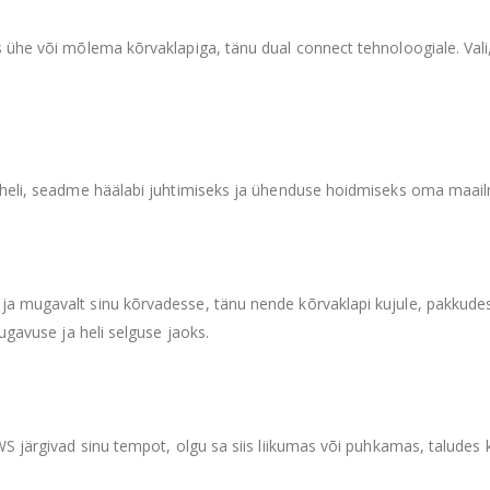
 ühe või mõlema kõrvaklapiga, tänu dual connect tehnoloogiale. Vali,
 heli, seadme häälabi juhtimiseks ja ühenduse hoidmiseks oma maai
a mugavalt sinu kõrvadesse, tänu nende kõrvaklapi kujule, pakkudes
ugavuse ja heli selguse jaoks.
 järgivad sinu tempot, olgu sa siis liikumas või puhkamas, taludes ke