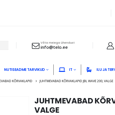
Võta meiega ühendust
info@telo.ee
NUTISEADME TARVIKUD
IT
ILU JA TER
EVABAD KÕRVAKLAPID
JUHTMEVABAD KÕRVAKLAPID JBL WAVE 200, VALGE
JUHTMEVABAD KÕRVA
VALGE