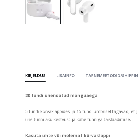
KIRJELDUS
LISAINFO
TARNEMEETODID/SHIPPI
20 tundi ühendatud mänguaega
5 tundi kõrvaklappides ja 15 tundi ümbrisel tagavad, et J
ühe tunni aku kestvust ja kahe tunniga täislaadimise.
Kasuta ühte või mõlemat kõrvaklappi