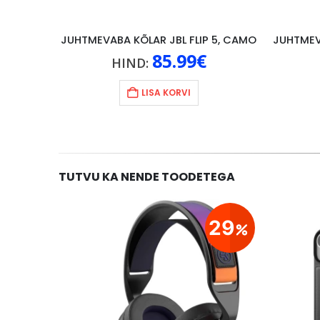
JUHTMEVABA KÕLAR JBL FLIP 5, CAMO
85.99
€
HIND:
LISA KORVI
TUTVU KA NENDE TOODETEGA
20
29