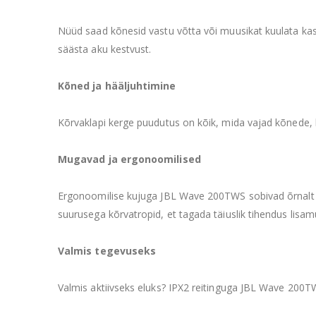
Nüüd saad kõnesid vastu võtta või muusikat kuulata kas
säästa aku kestvust.
Kõned ja hääljuhtimine
Kõrvaklapi kerge puudutus on kõik, mida vajad kõnede,
Mugavad ja ergonoomilised
Ergonoomilise kujuga JBL Wave 200TWS sobivad õrnalt j
suurusega kõrvatropid, et tagada täiuslik tihendus lisam
Valmis tegevuseks
Valmis aktiivseks eluks? IPX2 reitinguga JBL Wave 200TWS