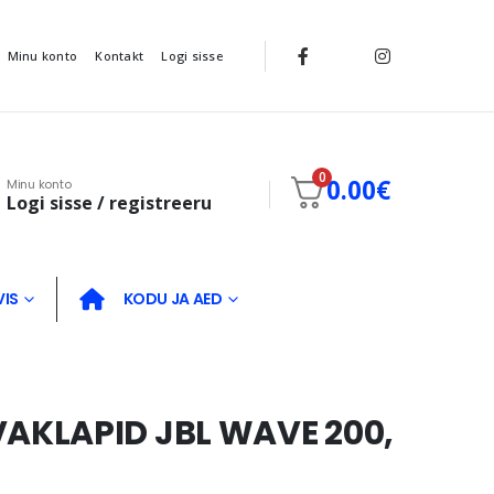
Minu konto
Kontakt
Logi sisse
0
0.00
€
Minu konto
Logi sisse / registreeru
VIS
KODU JA AED
KLAPID JBL WAVE 200,