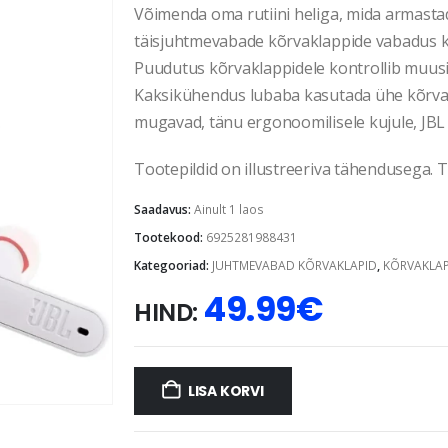
Võimenda oma rutiini heliga, mida armasta
täisjuhtmevabade kõrvaklappide vabadus k
Puudutus kõrvaklappidele kontrollib muusi
Kaksikühendus lubaba kasutada ühe kõrvakl
mugavad, tänu ergonoomilisele kujule, JB
Tootepildid on illustreeriva tähendusega. Te
Saadavus:
Ainult 1 laos
Tootekood:
6925281988431
Kategooriad:
JUHTMEVABAD KÕRVAKLAPID
,
KÕRVAKLAP
49.99
€
HIND:
LISA KORVI