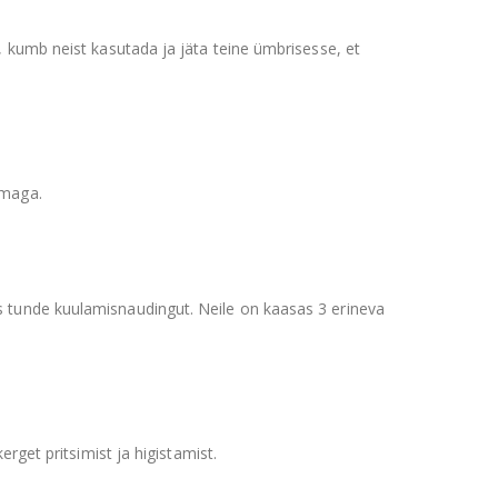
 kumb neist kasutada ja jäta teine ümbrisesse, et
lmaga.
 tunde kuulamisnaudingut. Neile on kaasas 3 erineva
rget pritsimist ja higistamist.