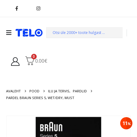
0
0.00
€
AVALEHT
POOD
ILU JA TERVIS
,
PARDLID
PARDEL BRAUN SERIES 5, WET/DRY, MUST
11