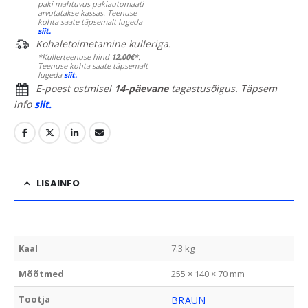
paki mahtuvus pakiautomaati
arvutatakse kassas. Teenuse
kohta saate täpsemalt lugeda
siit.
Kohaletoimetamine kulleriga.
*Kullerteenuse hind
12.00€*
.
Teenuse kohta saate täpsemalt
lugeda
siit.
E-poest ostmisel
14-päevane
tagastusõigus. Täpsem
info
siit.
LISAINFO
Kaal
7.3 kg
Mõõtmed
255 × 140 × 70 mm
Tootja
BRAUN