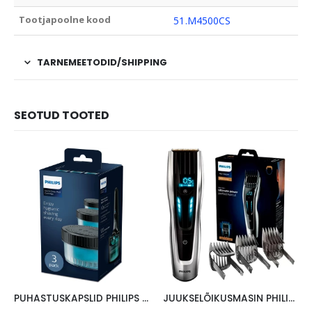
Tootjapoolne kood
51.M4500CS
TARNEMEETODID/SHIPPING
SEOTUD TOOTED
PUHASTUSKAPSLID PHILIPS 3TK
JUUKSELÕIKUSMASIN PHILIPS PRESTIGE 9000, HC9450/15