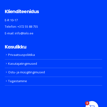
Klienditeenidus
E-R 10-17
Telefon:
+372 55 88 755
E-mail:
info@telo.ee
Kasulikku
Privaatsuspoliitika
Kasutajatingimused
Ostu- ja müügitingimused
Tagastamine
0