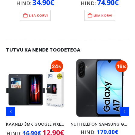
34.90
€
74.90
€
HIND:
HIND:
LISA KORVI
LISA KORVI
TUTVU KA NENDE TOODETEGA
24
16
KAANED 3MK GOOGLE PIXEL 9A, MUST
NUTITELEFON SAMSUNG GALAXY A17 4G, 4GB/128GB, MUST
Praegune
Algne
12.90
€
Praegune
Algne
179.00
€
HIND:
16.90
€
HIND: