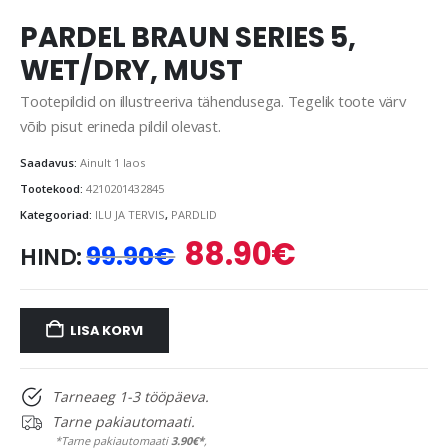
PARDEL BRAUN SERIES 5,
WET/DRY, MUST
Tootepildid on illustreeriva tähendusega. Tegelik toote värv
võib pisut erineda pildil olevast.
Saadavus:
Ainult 1 laos
Tootekood:
4210201432845
Kategooriad:
ILU JA TERVIS
,
PARDLID
88.90
€
Algne
Praegune
99.90
€
HIND:
hind
hind
oli:
on:
99.90€.
88.90€.
LISA KORVI
Tarneaeg 1-3 tööpäeva.
Tarne pakiautomaati.
*Tarne pakiautomaati
3.90€*
,