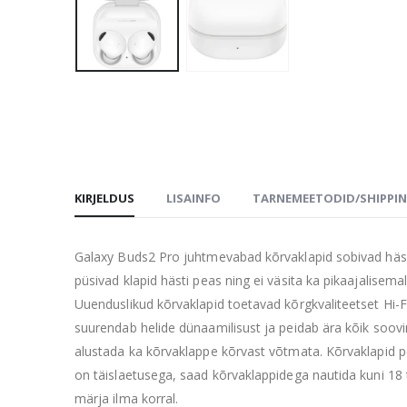
KIRJELDUS
LISAINFO
TARNEMEETODID/SHIPPI
Galaxy Buds2 Pro juhtmevabad kõrvaklapid sobivad hästi 
püsivad klapid hästi peas ning ei väsita ka pikaajalisema
Uuenduslikud kõrvaklapid toetavad kõrgkvaliteetset Hi-Fi
suurendab helide dünaamilisust ja peidab ära kõik soovim
alustada ka kõrvaklappe kõrvast võtmata. Kõrvaklapid pe
on täislaetusega, saad kõrvaklappidega nautida kuni 18 t
märja ilma korral.