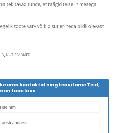
is tekitavad tunde, et räägid teise inimesega
gelik toote värv võib pisut erineda pildil olevast.
ID
,
NUTISEADMED
tke oma kontaktid ning teavitame Teid,
e on taas laos.