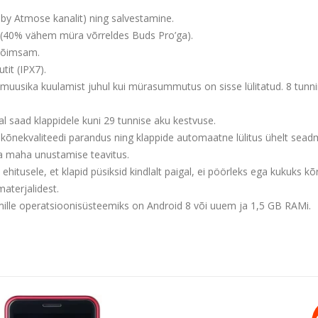
olby Atmose kanalit) ning salvestamine.
(40% vähem müra võrreldes Buds Pro’ga).
võimsam.
tit (IPX7).
muusika kuulamist juhul kui mürasummutus on sisse lülitatud. 8 tunnin
l saad klappidele kuni 29 tunnise aku kestvuse.
 kõnekvaliteedi parandus ning klappide automaatne lülitus ühelt seadme
 maha unustamise teavitus.
hitusele, et klapid püsiksid kindlalt paigal, ei pöörleks ega kukuks kõr
aterjalidest.
 mille operatsioonisüsteemiks on Android 8 või uuem ja 1,5 GB RAMi.