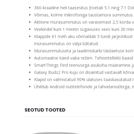
360-kraadine heli taasesitus (toetab 5.1 ning 7.1 D
Võimas, kolme mikrofoniga taustamüra summutus 
Aktiivne mürasummutus on varasemast 2,5 korda 
Veekindel kuni 1 meetri sügavuses vees kuni 30 minu
Klappide 61 mAh aku võimaldab 5 tundi järjestikust 
mürasummutus on välja lülitatud.
Mürasummutuseta ja laadimiskarbi täislaetuse korra
Automaatne käed-vaba režiim. Tehisintellekti baasil
SmartThings Find teenusega asukoha määramine ja
Galaxy Buds2 Pro kuju on disainitud vastavalt kõrva e
Klapid on valmistatud 90% ulatuses taaskasutatud m
Ühildub Android nutitelefonide ja tahvelarvutitega,
SEOTUD TOOTED