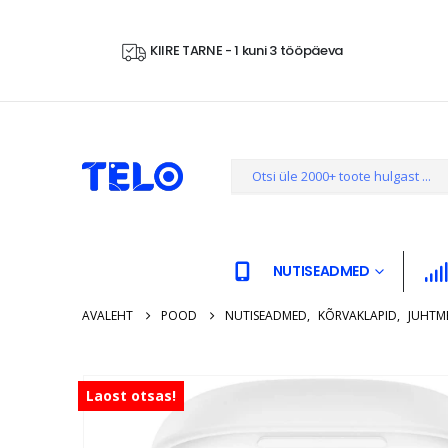
KIIRE TARNE - 1 kuni 3 tööpäeva
NUTISEADMED
AVALEHT
POOD
NUTISEADMED
,
KÕRVAKLAPID
,
JUHTM
Laost otsas!