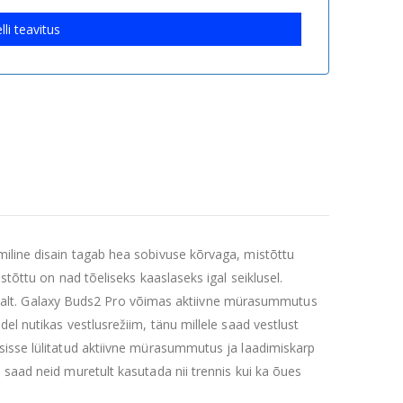
lli teavitus
miline disain tagab hea sobivuse kõrvaga, mistõttu
stõttu on nad tõeliseks kaaslaseks igal seiklusel.
kõlavalt. Galaxy Buds2 Pro võimas aktiivne mürasummutus
el nutikas vestlusrežiim, tänu millele saad vestlust
sisse lülitatud aktiivne mürasummutus ja laadimiskarp
 saad neid muretult kasutada nii trennis kui ka õues