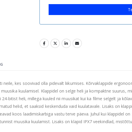
Te
NG
neile, kes soovivad olla pidevalt liikumises. Kõrvaklappide ergonoo
l muusika kuulamisel. Klappidel on selge heli ja kompaktne suurus, mi
 24-bitist heli, millega kuuled nii muusikat kui ka filme selgelt ja 
atud helid, et saaksid keskenduda vaid kuulatavale. Lisaks on klappid
avad koos laadimiskarbiga vastu terve päeva. Juhul kui klappidel on 
unnist muusika kuulamist. Lisaks on klapid IPX7 veekindlad, mistõttu