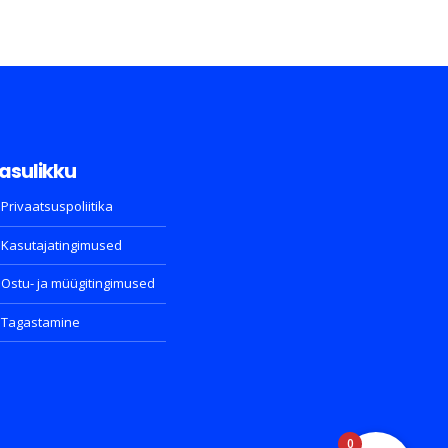
asulikku
Privaatsuspoliitika
Kasutajatingimused
Ostu- ja müügitingimused
Tagastamine
0