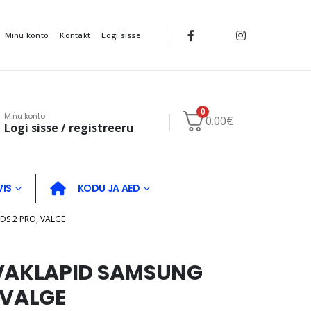
Minu konto
Kontakt
Logi sisse
0
Minu konto
0.00
€
Logi sisse / registreeru
VIS
KODU JA AED
S 2 PRO, VALGE
AKLAPID SAMSUNG
 VALGE