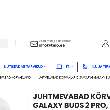
Võta meiega ühendust
info@telo.ee
NUTISEADME TARVIKUD
IT
ILU JA TER
EVABAD KÕRVAKLAPID
JUHTMEVABAD KÕRVAKLAPID SAMSUNG GALAXY BUD
JUHTMEVABAD KÕRV
GALAXY BUDS 2 PRO,