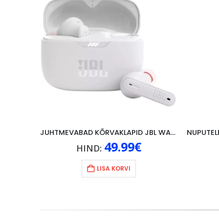
JUHTMEVABAD KÕRVAKLAPID JBL WAVE 200, VALGE
49.99
€
HIND:
LISA KORVI