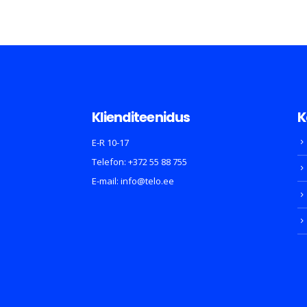
Klienditeenidus
K
E-R 10-17
Telefon:
+372 55 88 755
E-mail:
info@telo.ee