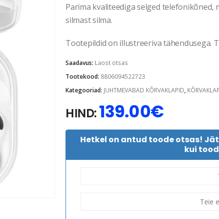
Parima kvaliteediga selged telefonikõned, m
silmast silma.
Tootepildid on illustreeriva tähendusega. Te
Saadavus:
Laost otsas
Tootekood:
8806094522723
Kategooriad:
JUHTMEVABAD KÕRVAKLAPID
,
KÕRVAKLAP
139.00
€
HIND:
Hetkel on antud toode otsas! Jä
kui tood