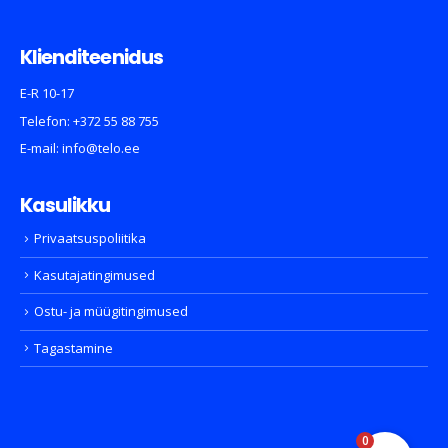
Klienditeenidus
E-R 10-17
Telefon:
+372 55 88 755
E-mail:
info@telo.ee
Kasulikku
Privaatsuspoliitika
Kasutajatingimused
Ostu- ja müügitingimused
Tagastamine
0