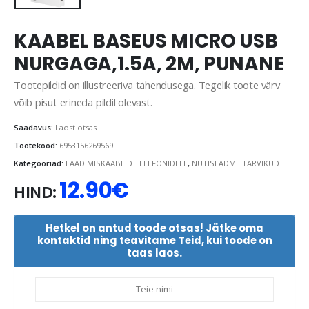
KAABEL BASEUS MICRO USB
NURGAGA,1.5A, 2M, PUNANE
Tootepildid on illustreeriva tähendusega. Tegelik toote värv
võib pisut erineda pildil olevast.
Saadavus:
Laost otsas
Tootekood:
6953156269569
Kategooriad:
LAADIMISKAABLID TELEFONIDELE
,
NUTISEADME TARVIKUD
12.90
€
HIND:
Hetkel on antud toode otsas! Jätke oma
kontaktid ning teavitame Teid, kui toode on
taas laos.