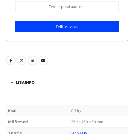
Telli teavitus
LISAINFO
Kaal
0.3 kg
Mõõtmed
250 × 150 × 50 mm
Tootja
BASEUS