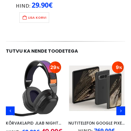
29.90
€
HIND:
LISA KORVI
TUTVU KA NENDE TOODETEGA
29
9
KÕRVAKLAPID JLAB NIGHTFALL WIRELESS/ BLUETOOTH,PC/ SWITCH/PS, MUST
NUTITELEFON GOOGLE PIXEL FOLD 5G, 12GB/256GB, MUST
ne
Algne
Praegune
Algne
769.00
€
HIND: