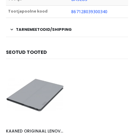
Tootjapoolne kood
867128039300340
TARNEMEETODID/SHIPPING
SEOTUD TOOTED
KAANED ORIGINAAL LENOVO TAB 4 10″, HALL