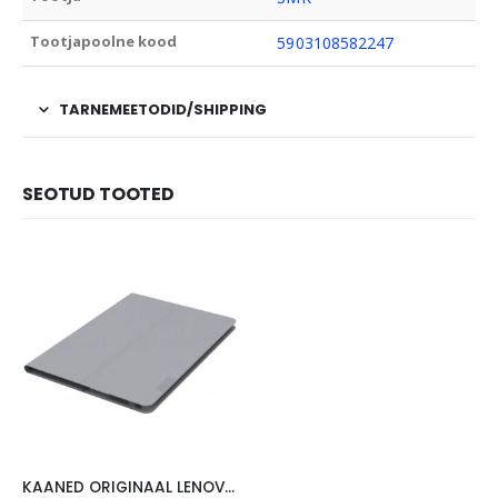
Tootjapoolne kood
5903108582247
TARNEMEETODID/SHIPPING
SEOTUD TOOTED
KAANED ORIGINAAL LENOVO TAB 4 10″, HALL