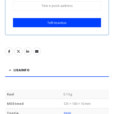
Telli teavitus
LISAINFO
Kaal
0.1 kg
Mõõtmed
125 × 100 × 10 mm
Tootja
3MK