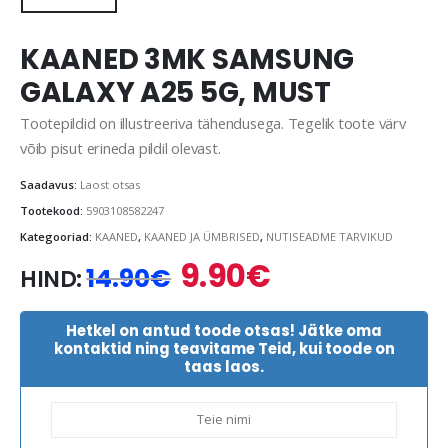
KAANED 3MK SAMSUNG
GALAXY A25 5G, MUST
Tootepildid on illustreeriva tähendusega. Tegelik toote värv
võib pisut erineda pildil olevast.
Saadavus:
Laost otsas
Tootekood:
5903108582247
Kategooriad:
KAANED
,
KAANED JA ÜMBRISED
,
NUTISEADME TARVIKUD
9.90
€
Algne
Praegune
14.90
€
HIND:
hind
hind
oli:
on:
Hetkel on antud toode otsas! Jätke oma
14.90€.
9.90€.
kontaktid ning teavitame Teid, kui toode on
taas laos.