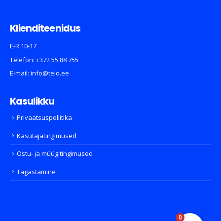
Klienditeenidus
E-R 10-17
Telefon:
+372 55 88 755
E-mail:
info@telo.ee
Kasulikku
Privaatsuspoliitika
Kasutajatingimused
Ostu- ja müügitingimused
Tagastamine
0