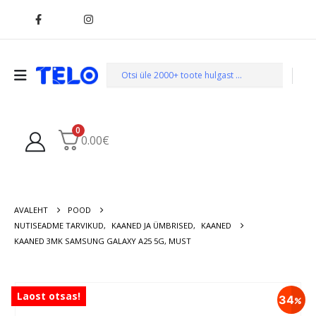
0
0.00
€
AVALEHT
POOD
NUTISEADME TARVIKUD
,
KAANED JA ÜMBRISED
,
KAANED
KAANED 3MK SAMSUNG GALAXY A25 5G, MUST
Laost otsas!
34