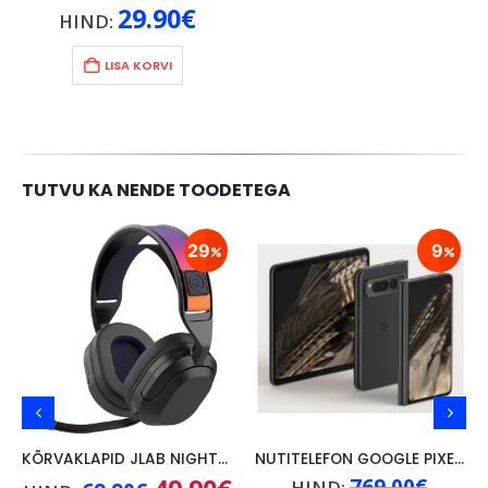
29.90
€
HIND:
LISA KORVI
TUTVU KA NENDE TOODETEGA
29
9
KÕRVAKLAPID JLAB NIGHTFALL WIRELESS/ BLUETOOTH,PC/ SWITCH/PS, MUST
NUTITELEFON GOOGLE PIXEL FOLD 5G, 12GB/256GB, MUST
ne
Algne
Praegune
Algne
769.00
€
HIND: