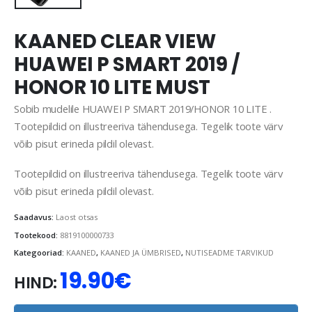
KAANED CLEAR VIEW
HUAWEI P SMART 2019 /
HONOR 10 LITE MUST
Sobib mudelile HUAWEI P SMART 2019/HONOR 10 LITE .
Tootepildid on illustreeriva tähendusega. Tegelik toote värv
võib pisut erineda pildil olevast.
Tootepildid on illustreeriva tähendusega. Tegelik toote värv
võib pisut erineda pildil olevast.
Saadavus:
Laost otsas
Tootekood:
8819100000733
Kategooriad:
KAANED
,
KAANED JA ÜMBRISED
,
NUTISEADME TARVIKUD
19.90
€
HIND: