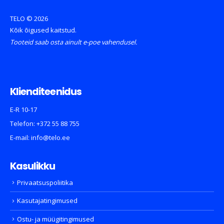
TELO © 2026
Kõik õigused kaitstud.
Tooteid saab osta ainult e-poe vahendusel.
Klienditeenidus
E-R 10-17
Telefon:
+372 55 88 755
E-mail:
info@telo.ee
Kasulikku
Privaatsuspoliitika
Kasutajatingimused
Ostu- ja müügitingimused