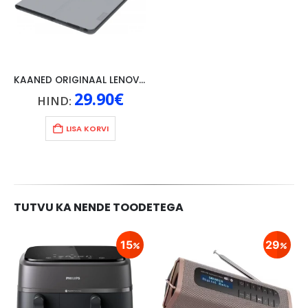
KAANED ORIGINAAL LENOVO TAB 4 10″, HALL
29.90
€
HIND:
LISA KORVI
TUTVU KA NENDE TOODETEGA
15
29