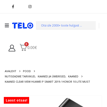
0
0.00
€
AVALEHT
POOD
NUTISEADME TARVIKUD
,
KAANED JA ÜMBRISED
,
KAANED
KAANED CLEAR VIEW HUAWEI P SMART 2019 / HONOR 10 LITE MUST
Laost otsas!