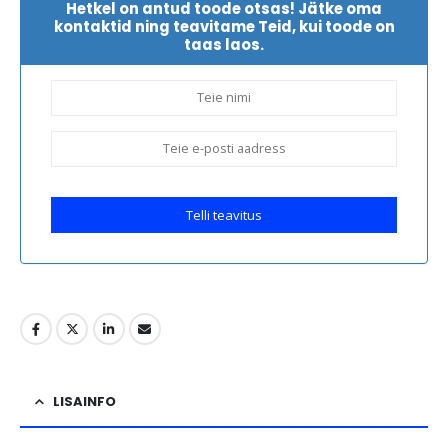
Hetkel on antud toode otsas! Jätke oma
kontaktid ning teavitame Teid, kui toode on
taas laos.
Telli teavitus
LISAINFO