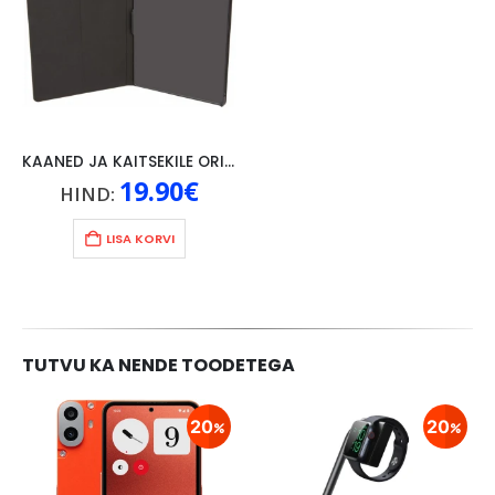
KAANED JA KAITSEKILE ORIGINAAL LENOVO P10, MUST
19.90
€
HIND:
LISA KORVI
TUTVU KA NENDE TOODETEGA
20
20