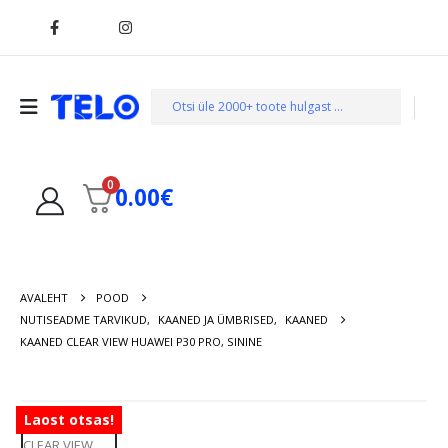
0
0.00
€
AVALEHT
POOD
NUTISEADME TARVIKUD
,
KAANED JA ÜMBRISED
,
KAANED
KAANED CLEAR VIEW HUAWEI P30 PRO, SININE
Laost otsas!