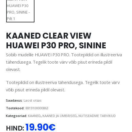
KAANED CLEAR VIEW
HUAWEI P30 PRO, SININE
Sobib mudelile HUAWEI P30 PRO. Tootepildid on illustreeriva
tähendusega. Tegelik toote värv võib pisut erineda pildil
olevast.
Tootepildid on illustreeriva tähendusega. Tegelik toote värv
võib pisut erineda pildil olevast.
Saadavus:
Laost otsas
Tootekood:
8819100000863
Kategooriad:
KAANED
,
KAANED JA ÜMBRISED
,
NUTISEADME TARVIKUD
19.90
€
HIND: