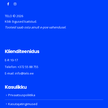
TELO © 2026
Kõik õigused kaitstud.
Tooteid saab osta ainult e-poe vahendusel.
Klienditeenidus
E-R 10-17
Telefon:
+372 55 88 755
E-mail:
info@telo.ee
Kasulikku
Privaatsuspoliitika
Kasutajatingimused