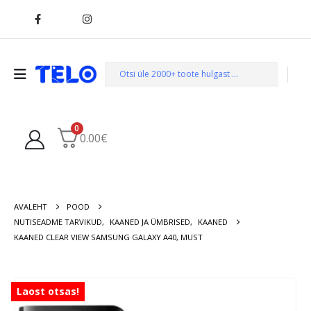
0
0.00
€
AVALEHT
POOD
NUTISEADME TARVIKUD
,
KAANED JA ÜMBRISED
,
KAANED
KAANED CLEAR VIEW SAMSUNG GALAXY A40, MUST
Laost otsas!