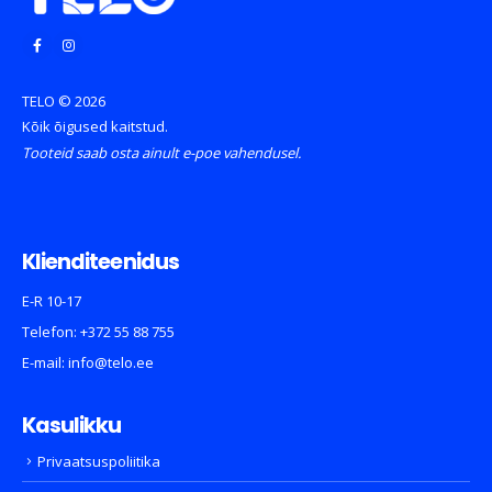
TELO © 2026
Kõik õigused kaitstud.
Tooteid saab osta ainult e-poe vahendusel.
Klienditeenidus
E-R 10-17
Telefon:
+372 55 88 755
E-mail:
info@telo.ee
Kasulikku
Privaatsuspoliitika