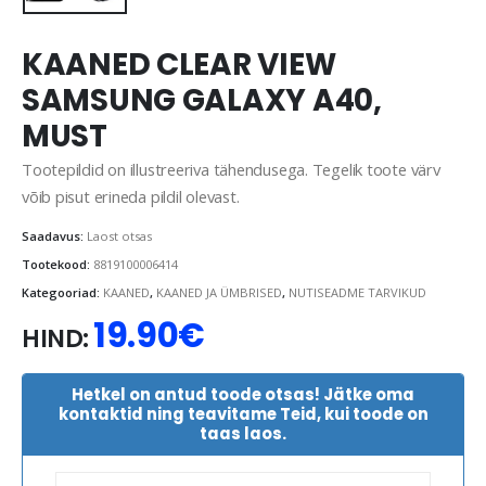
KAANED CLEAR VIEW
SAMSUNG GALAXY A40,
MUST
Tootepildid on illustreeriva tähendusega. Tegelik toote värv
võib pisut erineda pildil olevast.
Saadavus:
Laost otsas
Tootekood:
8819100006414
Kategooriad:
KAANED
,
KAANED JA ÜMBRISED
,
NUTISEADME TARVIKUD
19.90
€
HIND:
Hetkel on antud toode otsas! Jätke oma
kontaktid ning teavitame Teid, kui toode on
taas laos.