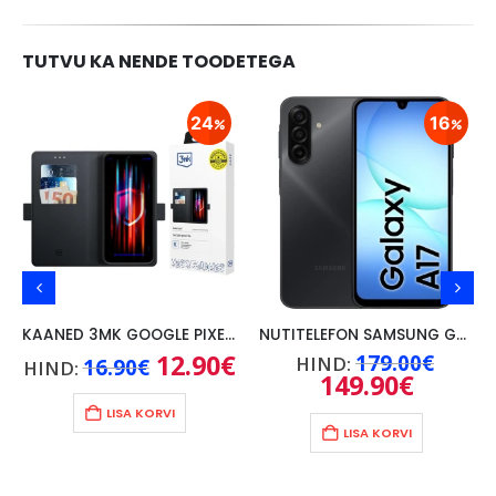
TUTVU KA NENDE TOODETEGA
24
16
KAANED 3MK GOOGLE PIXEL 9A, MUST
NUTITELEFON SAMSUNG GALAXY A17 4G, 4GB/128GB, MUST
Praegune
Algne
12.90
€
Praegune
Algne
179.00
€
HIND:
16.90
€
HIND:
hind
hind
hind
hind
149.90
€
Praegun
on:
oli:
on:
oli:
hind
15.90€.
16.90€.
12.90€.
179.00
on:
LISA KORVI
149.90€.
LISA KORVI