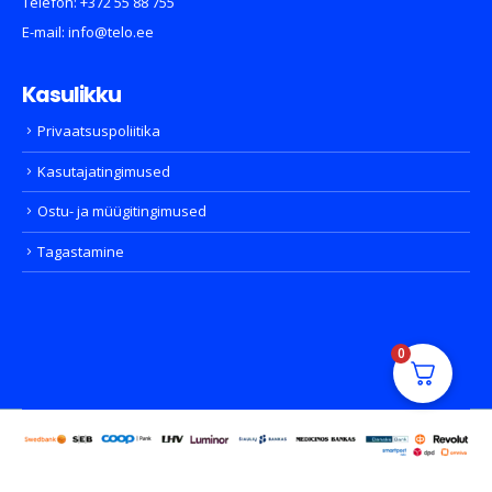
Telefon:
+372 55 88 755
E-mail:
info@telo.ee
Kasulikku
Privaatsuspoliitika
Kasutajatingimused
Ostu- ja müügitingimused
Tagastamine
0