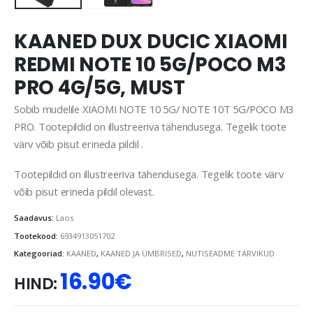
KAANED DUX DUCIC XIAOMI
REDMI NOTE 10 5G/POCO M3
PRO 4G/5G, MUST
Sobib mudelile XIAOMI NOTE 10 5G/ NOTE 10T 5G/POCO M3
PRO. Tootepildid on illustreeriva tähendusega. Tegelik toote
värv võib pisut erineda pildil .
Tootepildid on illustreeriva tähendusega. Tegelik toote värv
võib pisut erineda pildil olevast.
Saadavus:
Laos
Tootekood:
6934913051702
Kategooriad:
KAANED
,
KAANED JA ÜMBRISED
,
NUTISEADME TARVIKUD
16.90
€
HIND: