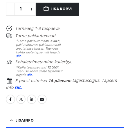
LISA KORVI
Tarneaeg 1-3 tööpäeva.
Tarne pakiautomaati.
*Tarne pakiautomaati
3.90€*
,
paki mahtuvus pakiautomaati
arvutatakse kassas. Teenuse
kohta saate täpsemalt lugeda
siit.
Kohaletoimetamine kulleriga.
*Kullerteenuse hind
12.00€*
.
Teenuse kohta saate täpsemalt
lugeda
siit.
E-poest ostmisel
14-päevane
tagastusõigus. Täpsem
info
siit.
LISAINFO