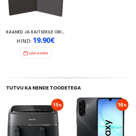
KAANED JA KAITSEKILE ORIGINAAL LENOVO P10, MUST
19.90
€
HIND:
LISA KORVI
TUTVU KA NENDE TOODETEGA
15
16