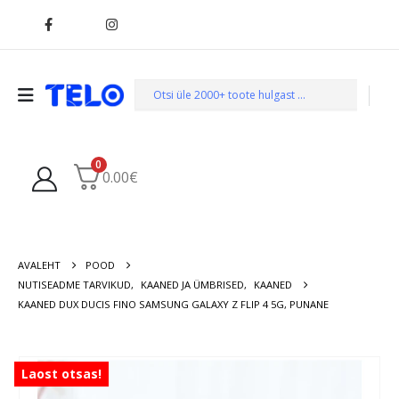
0
0.00
€
AVALEHT
POOD
NUTISEADME TARVIKUD
,
KAANED JA ÜMBRISED
,
KAANED
KAANED DUX DUCIS FINO SAMSUNG GALAXY Z FLIP 4 5G, PUNANE
Laost otsas!