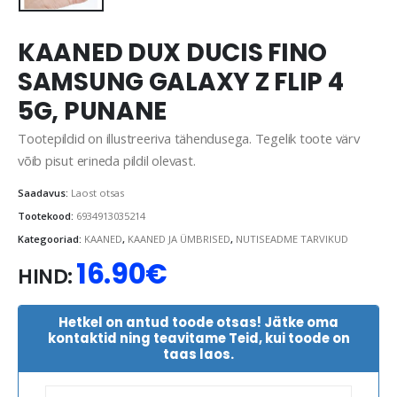
KAANED DUX DUCIS FINO
SAMSUNG GALAXY Z FLIP 4
5G, PUNANE
Tootepildid on illustreeriva tähendusega. Tegelik toote värv
võib pisut erineda pildil olevast.
Saadavus:
Laost otsas
Tootekood:
6934913035214
Kategooriad:
KAANED
,
KAANED JA ÜMBRISED
,
NUTISEADME TARVIKUD
16.90
€
HIND:
Hetkel on antud toode otsas! Jätke oma
kontaktid ning teavitame Teid, kui toode on
taas laos.