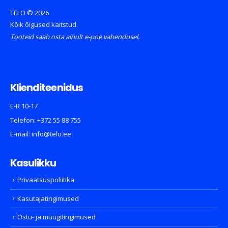
TELO © 2026
Kõik õigused kaitstud.
Tooteid saab osta ainult e-poe vahendusel.
Klienditeenidus
E-R 10-17
Telefon:
+372 55 88 755
E-mail:
info@telo.ee
Kasulikku
Privaatsuspoliitika
Kasutajatingimused
Ostu- ja müügitingimused