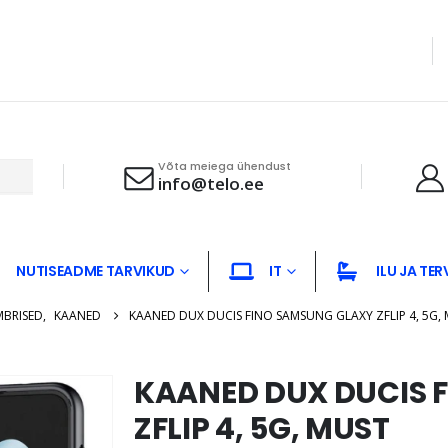
Võta meiega ühendust
info@telo.ee
NUTISEADME TARVIKUD
IT
ILU JA TER
MBRISED
,
KAANED
KAANED DUX DUCIS FINO SAMSUNG GLAXY ZFLIP 4, 5G,
KAANED DUX DUCIS 
ZFLIP 4, 5G, MUST