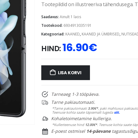
Tootepildid on illustreeriva tähendusega. Te
Saadavus:
Ainult 1 laos
Tootekood:
6934913035191
Kategooriad:
KAANED
,
KAANED JA ÜMBRISED
,
NUTISEA
16.90
€
HIND:
LISA KORVI
Tarneaeg 1-3 tööpäeva.
Tarne pakiautomaati.
*Tarne pakiautomaati
3.90€*
, paki mahtuvus pakiauto
Teenuse kohta saate täpsemalt lugeda
siit.
Kohaletoimetamine kulleriga.
*Kullerteenuse hind
12.00€*
. Teenuse kohta saate tä
E-poest ostmisel
14-päevane
tagastusõigu