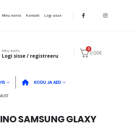
Minu konto
Kontakt
Logi sisse
0
Minu konto
0.00
€
Logi sisse / registreeru
VIS
KODU JA AED
 MUST
FINO SAMSUNG GLAXY