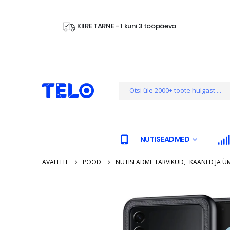
KIIRE TARNE - 1 kuni 3 tööpäeva
NUTISEADMED
AVALEHT
POOD
NUTISEADME TARVIKUD
,
KAANED JA Ü