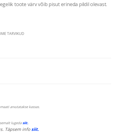
gelik toote värv võib pisut erineda pildil olevast.
DME TARVIKUD
maati arvutatakse kassas.
psemalt lugeda
siit.
s. Täpsem info
siit.