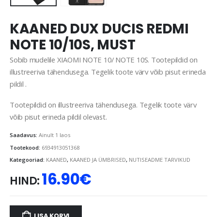
KAANED DUX DUCIS REDMI
NOTE 10/10S, MUST
Sobib mudelile XIAOMI NOTE 10/ NOTE 10S. Tootepildid on
illustreeriva tähendusega. Tegelik toote värv võib pisut erineda
pildil .
Tootepildid on illustreeriva tähendusega. Tegelik toote värv
võib pisut erineda pildil olevast.
Saadavus:
Ainult 1 laos
Tootekood:
6934913051368
Kategooriad:
KAANED
,
KAANED JA ÜMBRISED
,
NUTISEADME TARVIKUD
16.90
€
HIND:
LISA KORVI