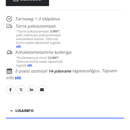
Tarneaeg 1-3 tööpäeva.
Tarne pakiautomaati.
*Tarne pakiautomaati
3.90€*
,
paki mahtuvus pakiautomaati
arvutatakse kassas. Teenuse
kohta saate täpsemalt lugeda
siit.
Kohaletoimetamine kulleriga.
*Kullerteenuse hind
12.00€*
.
Teenuse kohta saate täpsemalt
lugeda
siit.
E-poest ostmisel
14-päevane
tagastusõigus. Täpsem
info
siit.
LISAINFO