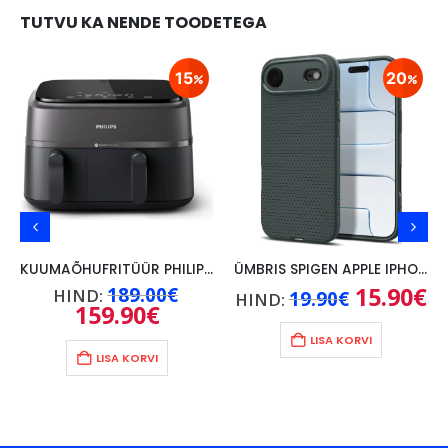
TUTVU KA NENDE TOODETEGA
15
20
KUUMAÕHUFRITÜÜR PHILIPS DUAL BASKET 9L, MUST
ÜMBRIS SPIGEN APPLE IPHONE 17 AIR, ROHELINE
Praegune
Algne
Algne
15.90
€
Pr
189.00
€
HIND:
19.90
€
HIND:
hind
hind
hind
hi
159.90
€
Praegune
on:
oli:
oli:
on
hind
69.90€.
189.00€.
19.90€.
15
on:
LISA KORVI
159.90€.
LISA KORVI