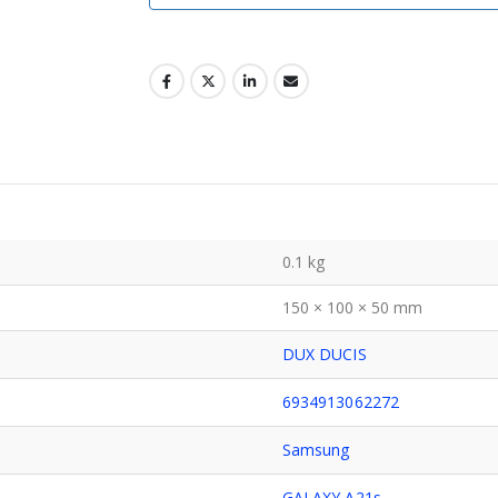
0.1 kg
150 × 100 × 50 mm
DUX DUCIS
6934913062272
Samsung
GALAXY A21s