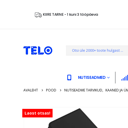
KIIRE TARNE - 1 kuni 3 tööpäeva
NUTISEADMED
AVALEHT
POOD
NUTISEADME TARVIKUD
,
KAANED JA Ü
Laost otsas!