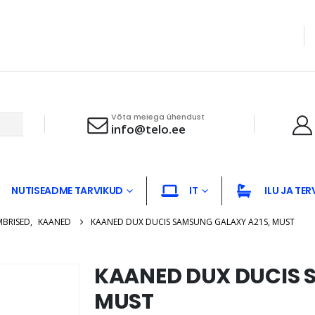
Võta meiega ühendust
info@telo.ee
NUTISEADME TARVIKUD
IT
ILU JA TER
MBRISED
,
KAANED
KAANED DUX DUCIS SAMSUNG GALAXY A21S, MUST
KAANED DUX DUCIS 
MUST