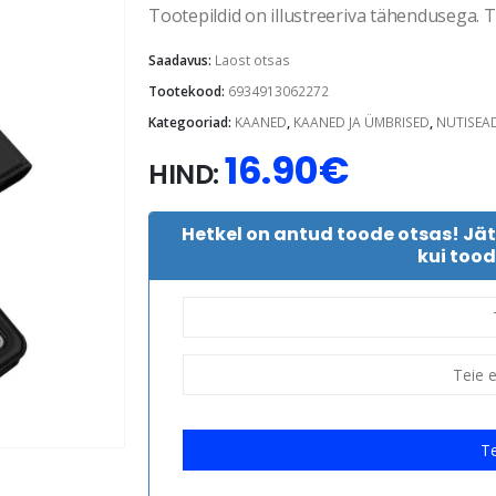
Tootepildid on illustreeriva tähendusega. Te
Saadavus:
Laost otsas
Tootekood:
6934913062272
Kategooriad:
KAANED
,
KAANED JA ÜMBRISED
,
NUTISEA
16.90
€
HIND:
Hetkel on antud toode otsas! Jä
kui tood
Te