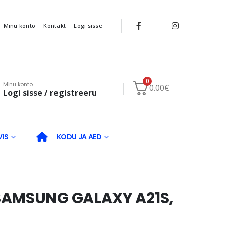
Minu konto
Kontakt
Logi sisse
0
Minu konto
0.00
€
Logi sisse / registreeru
VIS
KODU JA AED
SAMSUNG GALAXY A21S,