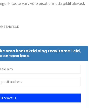
gelik toote värv võib pisut erineda pildil olevast.
DME TARVIKUD
tke oma kontaktid ning teavitame Teid,
e on taas laos.
lli teavitus