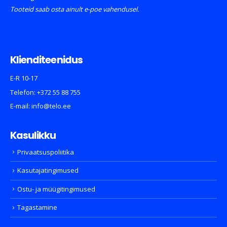
TELO © 2026
Kõik õigused kaitstud.
Tooteid saab osta ainult e-poe vahendusel.
Klienditeenidus
E-R 10-17
Telefon:
+372 55 88 755
E-mail:
info@telo.ee
Kasulikku
Privaatsuspoliitika
Kasutajatingimused
Ostu- ja müügitingimused