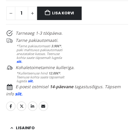
LISA KORVI
Tarneaeg 1-3 tööpäeva.
Tarne pakiautomaati.
*Tarne pakiautomaati
3.90€*
,
paki mahtuvus pakiautomaati
arvutatakse kassas. Teenuse
kohta saate täpsemalt lugeda
siit.
Kohaletoimetamine kulleriga.
*Kullerteenuse hind
12.00€*
.
Teenuse kohta saate täpsemalt
lugeda
siit.
E-poest ostmisel
14-päevane
tagastusõigus. Täpsem
info
siit.
LISAINFO