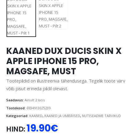
KAANED DUX DUCIS SKIN X
APPLE IPHONE 15 PRO,
MAGSAFE, MUST
Tootepildid on illustreeriva tähendusega. Tegelik toote värv
võib pisut erineda pildil olevast.
Saadavus:
Ainult 2 laos
Tootekood:
6934913025239
Kategooriad:
KAANED
,
KAANED JA ÜMBRISED
,
NUTISEADME TARVIKUD
19.90
€
HIND: