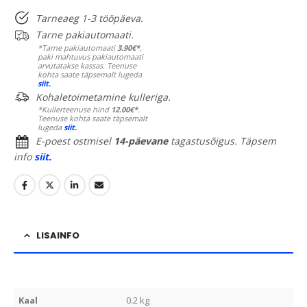
Tarneaeg 1-3 tööpäeva.
Tarne pakiautomaati.
*Tarne pakiautomaati
3.90€*
,
paki mahtuvus pakiautomaati
arvutatakse kassas. Teenuse
kohta saate täpsemalt lugeda
siit.
Kohaletoimetamine kulleriga.
*Kullerteenuse hind
12.00€*
.
Teenuse kohta saate täpsemalt
lugeda
siit.
E-poest ostmisel
14-päevane
tagastusõigus. Täpsem
info
siit.
LISAINFO
Kaal
0.2 kg