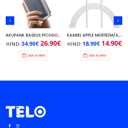
AKUPANK BASEUS PICOGO AM41 5000mAh, 20W, KAABEL USB-C 60W/30CM, HALL
KAABEL APPLE MD818ZM/A, 1M
ne
Algne
26.90
€
Praegune
Algne
14.90
€
Pr
34.90
€
18.90
€
HIND:
HIND:
hind
hind
hind
hi
une
oli:
on:
oli:
on
00€.
34.90€.
26.90€.
18.90€.
14
LISA KORVI
LISA KORVI
€.