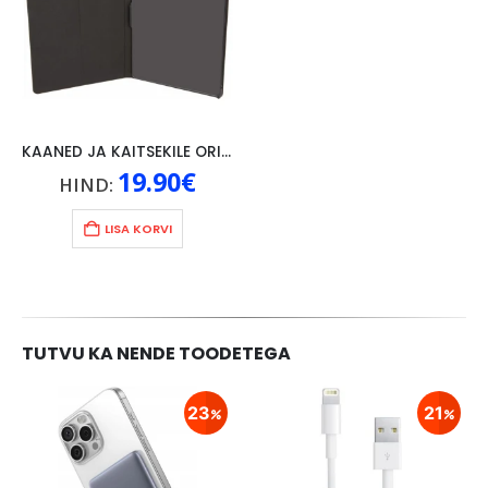
KAANED JA KAITSEKILE ORIGINAAL LENOVO P10, MUST
19.90
€
HIND:
LISA KORVI
TUTVU KA NENDE TOODETEGA
23
21