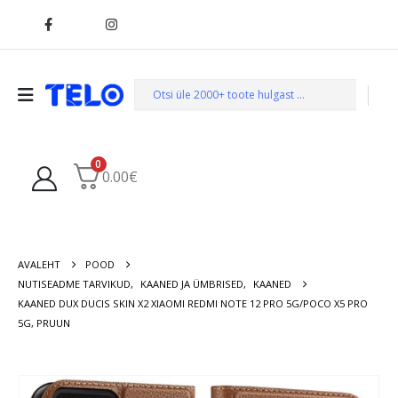
0
0.00
€
AVALEHT
POOD
NUTISEADME TARVIKUD
,
KAANED JA ÜMBRISED
,
KAANED
KAANED DUX DUCIS SKIN X2 XIAOMI REDMI NOTE 12 PRO 5G/POCO X5 PRO
5G, PRUUN