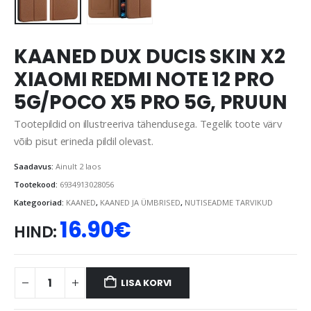
KAANED DUX DUCIS SKIN X2
XIAOMI REDMI NOTE 12 PRO
5G/POCO X5 PRO 5G, PRUUN
Tootepildid on illustreeriva tähendusega. Tegelik toote värv
võib pisut erineda pildil olevast.
Saadavus:
Ainult 2 laos
Tootekood:
6934913028056
Kategooriad:
KAANED
,
KAANED JA ÜMBRISED
,
NUTISEADME TARVIKUD
16.90
€
HIND:
LISA KORVI