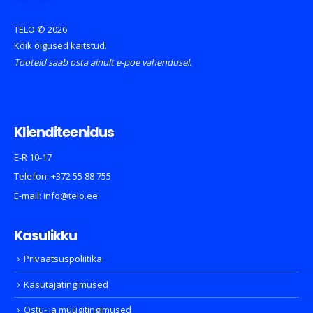
TELO © 2026
Kõik õigused kaitstud.
Tooteid saab osta ainult e-poe vahendusel.
Klienditeenidus
E-R 10-17
Telefon:
+372 55 88 755
E-mail:
info@telo.ee
Kasulikku
Privaatsuspoliitika
Kasutajatingimused
Ostu- ja müügitingimused