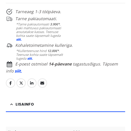
Tarneaeg 1-3 tööpäeva.
Tarne pakiautomaati.
*Tarne pakiautomaati
3.90€*
,
paki mahtuvus pakiautomaati
arvutatakse kassas. Teenuse
kohta saate täpsemalt lugeda
siit.
Kohaletoimetamine kulleriga.
*Kullerteenuse hind
12.00€*
.
Teenuse kohta saate täpsemalt
lugeda
siit.
E-poest ostmisel
14-päevane
tagastusõigus. Täpsem
info
siit.
LISAINFO