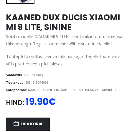
KAANED DUX DUCIS XIAOMI
MI 9 LITE, SININE
Sobib mudelile XIAOMI MI 9 LITE . Tootepildid on illustreeriva
tähendusega. Tegelik toote värv võib pisut erineda pildil .
Tootepildid on illustreeriva tähendusega. Tegelik toote värv
võib pisut erineda pildil olevast.
Saadavus:
Ainult 1 laos
Tootekood:
6934913076965
Kategooriad:
KAANED
,
KAANED JA ÜMBRISED
,
NUTISEADME TARVIKUD
19.90
€
HIND:
LISA KORVI