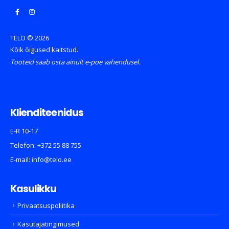
TELO © 2026
Kõik õigused kaitstud.
Tooteid saab osta ainult e-poe vahendusel.
Klienditeenidus
E-R 10-17
Telefon:
+372 55 88 755
E-mail:
info@telo.ee
Kasulikku
Privaatsuspoliitika
Kasutajatingimused