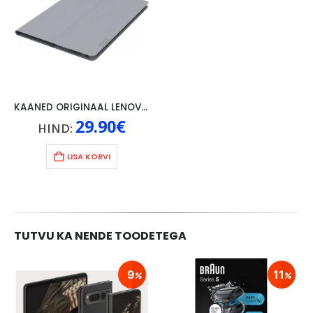
KAANED ORIGINAAL LENOVO TAB 4 10″, HALL
29.90
€
HIND:
LISA KORVI
TUTVU KA NENDE TOODETEGA
9
11